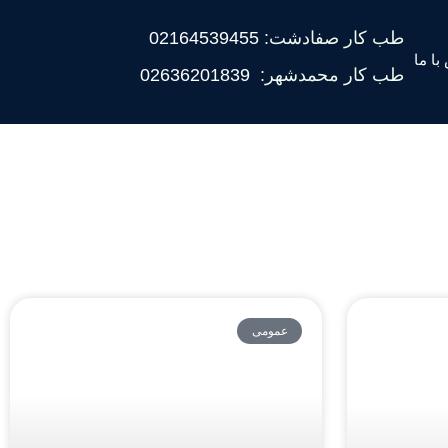
طب کار صفادشت:
02164539455
با ما
طب کار محمدشهر:
02636201839
عمومی