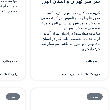
سراسر تهران و استان البرز
تنها معاینا
کش انجام نم
خصوص عوامل 
گروه طب کـار محمدشهر با توجه کسب
مجوز های لازمه و تاسیس مراکز تخصصی
طب کار محمد شهر در استان البرز و مرکز
تخصصی طب کار رهپویان
سلامت(صفادشت) در استان تهران آماده
ارائه خدمات تخصصی طب کـار در استان
های تهـران و البرز می باشد. تیم سیار طب
کار؛ راهکاری
ادامه مطلب
ادامه مطلب
فوریه 25, 2026
بدون دیدگاه
ژانویه 8, 2026
عمومی
علمی