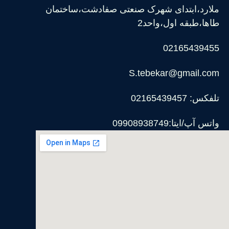
ملارد،ابتدای شهرک صنعتی صفادشت،ساختمان
طاها،طبقه اول،واحد2
02165439455
S.tebekar@gmail.com
تلفکس: 02165439457
واتس آپ/ایتا:09908938749