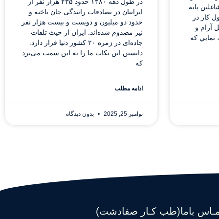
در طول دهه ۱۳۸۰ حدود ۲۳۵ هزار نفر از
غلین پایه
ایرانیان در تصادفات رانندگی جان باخته و
ل كار در
حدود دو میلیون و دویست و بیست هزار نفر
 آرام و
نیز مصدوم شده‌اند. ایران از حیث تلفات
نمايي كه
جاده‌ای در زمره ۲۰ کشور دنیا قرار دارد.
دانستن این نکات ما را به این سمت می‌برد
که
ادامه مطلب
نوامبر 25, 2025
بدون دیدگاه
مـاس باما(طب کـار صفادشت)