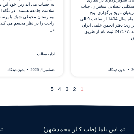
های تصویربرداری در بیماری
به حساب می آید زیرا خود این شا
سکلتی عضلانی سخنران: جناب
سلامت جامعه هستند . در نگاه او
یفیان تاریخ برگزاری: پنج
بيمارستان محيطي شيك با پرسنل
شنبه 4 دی ماه سال 1404 از ساعت 9 الی
راحت را در نظر مجسم مي كند، 
گزاری: دفتر انجمن علمی ایران
در
شناسه برنامه :247177 ثبت نام از طریق
ش
ادامه مطلب
بدون دیدگاه
دسامبر 4, 2025
بدون دیدگاه
5
4
3
2
1
تمـاس باما (طب کـار محمدشهر)
ت