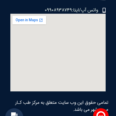
واتس آپ/ایتا:09908938749
تمامی حقوق این وب سایت متعلق به مرکز طب کـار
محمدشهر می‌ باشد.