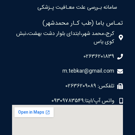
سامانه بـررسی علت معـافیت پـزشکی
تمـاس باما (طب کـار محمدشهر)
کرج،محمد شهر،ابتدای بلوار دشت بهشت،نبش
کوی یاس
02636201839
m.tebkar@gmail.com
تلفکس: 02636209089
واتس آپ/ایتا:09309783549