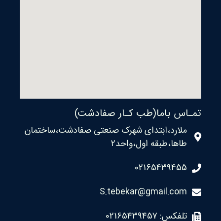
تمـاس باما(طب کـار صفادشت)
ملارد،ابتدای شهرک صنعتی صفادشت،ساختمان
طاها،طبقه اول،واحد2
02165439455
S.tebekar@gmail.com
تلفکس: 02165439457