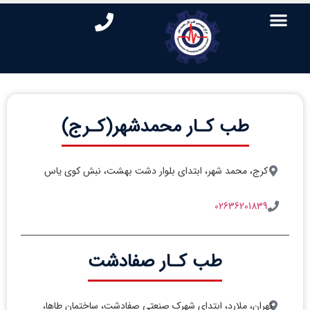
طب کـار محمدشهر(کـرج)
کرج، محمد شهر، ابتدای بلوار دشت بهشت، نبش کوی یاس
02636201839
طب کـار صفادشت
تهران، ملارد، ابتدای شهرک صنعتی صفادشت، ساختمان طاها،