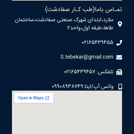
تمـاس باما(طب کـار صفادشت)
ملارد،ابتدای شهرک صنعتی صفادشت،ساختمان
طاها،طبقه اول،واحد2
02165439455
S.tebekar@gmail.com
تلفکس: 02165439457
واتس آپ/ایتا:09908938749