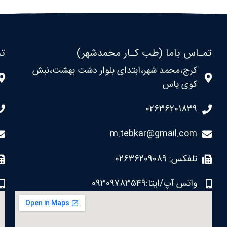
تمـاس باما (طب کـار محمدشهر)
تم
کرج،محمد شهر،ابتدای بلوار دشت بهشت،نبش
کوی یاس
02636201839
m.tebkar@gmail.com
تلفکس: 02636209089
واتس آپ/ایتا:09309783549