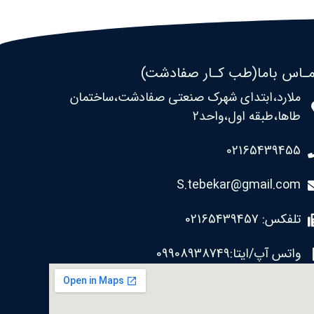
ـاس باما(طب کـار صفادشت)
ملارد،ابتدای شهرک صنعتی صفادشت،ساختمان
طاها،طبقه اول،واحد2
02165439455
S.tebekar@gmail.com
تلفکس: 02165439457
واتس آپ/ایتا:09908938749