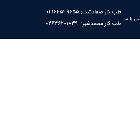
طب کار صفادشت:
02164539455
س با ما
طب کار محمدشهر:
02636201839