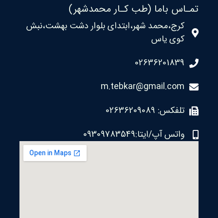
تمـاس باما (طب کـار محمدشهر)
کرج،محمد شهر،ابتدای بلوار دشت بهشت،نبش
کوی یاس
02636201839
m.tebkar@gmail.com
تلفکس: 02636209089
واتس آپ/ایتا:09309783549