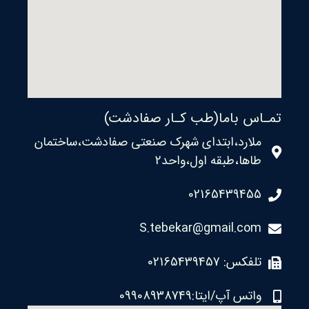
تمـاس باما(طب کـار صفادشت)
ملارد،ابتدای شهرک صنعتی صفادشت،ساختمان
طاها،طبقه اول،واحد2
02165439455
S.tebekar@gmail.com
تلفکس: 02165439457
واتس آپ/ایتا:09908938749