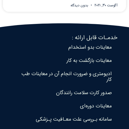
آگوست 30, 2021
بدون دیدگاه
خدمـات قابل ارائه :
معاینات بدو استخدام
معاینات بازگشت به کار
ادیومتری و ضرورت انجام آن در معاینات طب
کار
صدور کارت سلامت رانندگان
معاینات دوره‌ای
سامانه بـررسی علت معـافیت پـزشکی