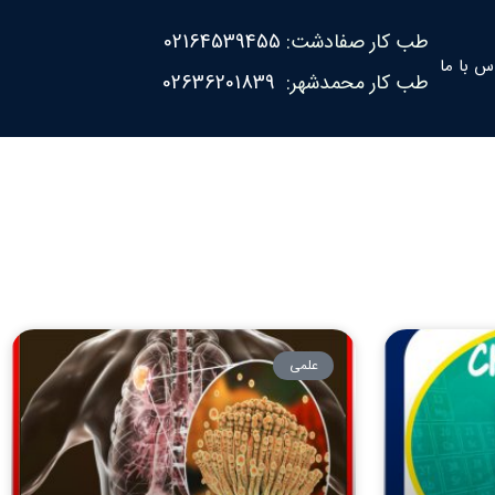
طب کار صفادشت:
02164539455
س با ما
طب کار محمدشهر:
02636201839
علمی