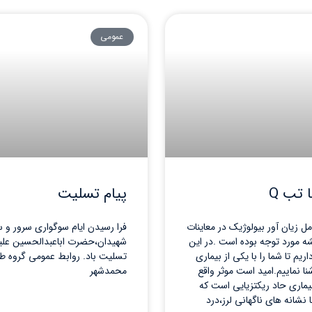
عمومی
 تب Q
پیام تسلیت
مل زیان آور بیولوژیک در معاینات
فرا رسیدن ایام سوگواری سرور و سا
 مورد توجه بوده است .در این
شهیدان،حضرت اباعبدالحسین علیه
م تا شما را با یکی از بیماری
تسلیت باد. روابط عمومی گروه ط
ا نماییم.امید است موثر واقع
محمدشهر
تد. تب Q بیماری حاد ریکتزیایی است که
نشانه های ناگهانی لرز،درد