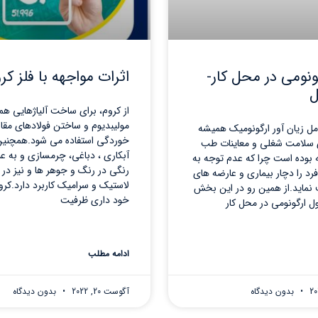
ونومی در محل کار-
اثرات مواجهه با فلز کر
ل
از کروم، برای ساخت آلیاژهایی همر
مولیبدیوم و ساختن فولادهای مقاوم
امل زیان آور ارگونومیک همیشه
خوردگی استفاده می شود.همچنی
 سلامت شغلی و معاینات طب
آبکاری ، دباغی، چرمسازی و به عن
ه بوده است چرا که عدم توجه به
رنگی در رنگ و جوهر ها و نیز د
رد را دچار بیماری و عارضه های
لاستیک و سرامیک کاربرد دارد.کروم
نماید.از همین رو در این بخش
خود داری ظرفیت
ل ارگونومی در محل کار
ادامه مطلب
بدون دیدگاه
آگوست 20, 2022
بدون دیدگاه