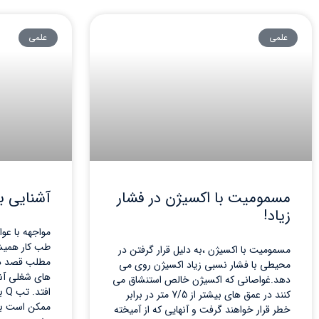
علمی
علمی
مسمومیت با اکسیژن در فشار
آشنایی با
زیاد!
مواجهه با عوا
طب کار همیشه
مسمومیت با اکسیژن ،به دلیل قرار گرفتن در
مطلب قصد داری
محیطی با فشار نسبی زیاد اکسیژن روی می
های شغلی آشن
دهد.غواصانی که اکسیژن خالص استنشاق می
اف
کنند در عمق های بیشتر از 7/5 متر در برابر
ممکن است با 
خطر قرار خواهند گرفت و آنهایی که از آمیخته