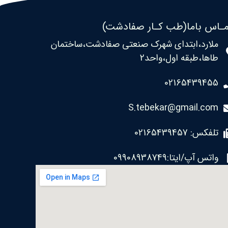
ـاس باما(طب کـار صفادشت)
ملارد،ابتدای شهرک صنعتی صفادشت،ساختمان
طاها،طبقه اول،واحد2
02165439455
S.tebekar@gmail.com
تلفکس: 02165439457
واتس آپ/ایتا:09908938749