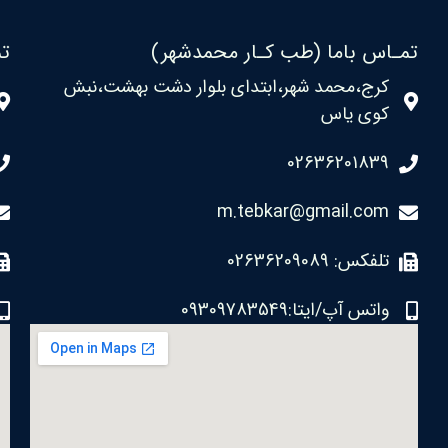
تمـاس باما (طب کـار محمدشهر)
تم
کرج،محمد شهر،ابتدای بلوار دشت بهشت،نبش
کوی یاس
02636201839
m.tebkar@gmail.com
تلفکس: 02636209089
واتس آپ/ایتا:09309783549