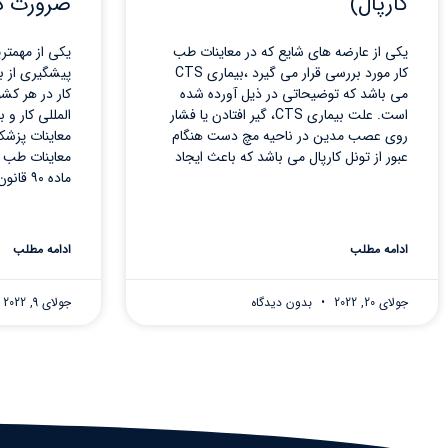
کارپال)
ضرورت دا
یکی از عارضه های شایع که در معاینات طب
یکی از مهمتری
کار مورد بررسی قرار می گیرد ،بیماری CTS
پیشگیری از بر
می باشد که توضیحاتی در ذیل آورده شده
کار در هر کش
است. علت بیماری CTS، گیر افتادن یا فشار
المللی کار و
روی عصب مدین در ناحیه مچ دست هنگام
معاینات پزشک
عبور از تونل کارپال می باشد که باعث ایجاد
معاینات طب ک
ماده ۹۰ قانون تامین‌اجتماعی، افراد شاغل
ادامه مطلب
ادامه مطلب
جولای 20, 2022
بدون دیدگاه
جولای 9, 2022