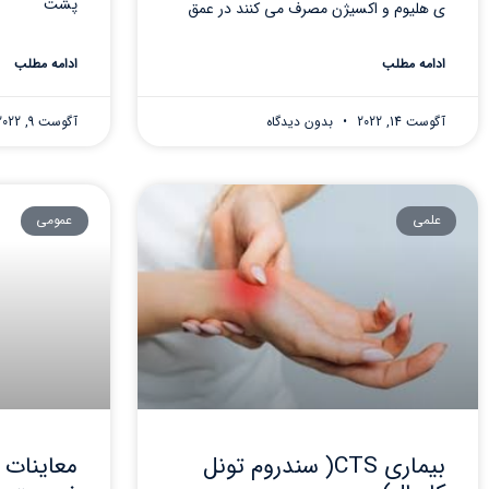
پشت
ی هلیوم و اکسیژن مصرف می کنند در عمق
ادامه مطلب
ادامه مطلب
آگوست 14, 2022
بدون دیدگاه
آگوست 9, 2022
علمی
عمومی
بیماری CTS( سندروم تونل
معاینات 