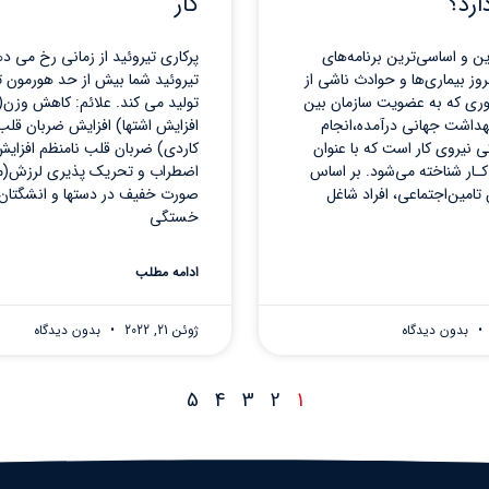
رد؟
کار
ن و اساسی‌ترین برنامه‌های
پرکاری تیروئید از زمانی رخ می د
وز بیماری‌ها و حوادث ناشی از
تیروئید شما بیش از حد هورمون 
وری که به عضویت سازمان بین
تولید می کند. علائم: کاهش وزن(
 بهداشت جهانی درآمده،انجام
افزایش اشتها) افزایش ضربان قلب
ی نیروی کار است که با عنوان
کاردی) ضربان قلب نامنظم افزایش
ـار شناخته می‌شود. بر اساس
اضطراب و تحریک پذیری لرزش(مع
صورت خفیف در دستها و انشگتان
خستگی
ادامه مطلب
بدون دیدگاه
ژوئن 21, 2022
بدون دیدگاه
5
4
3
2
1