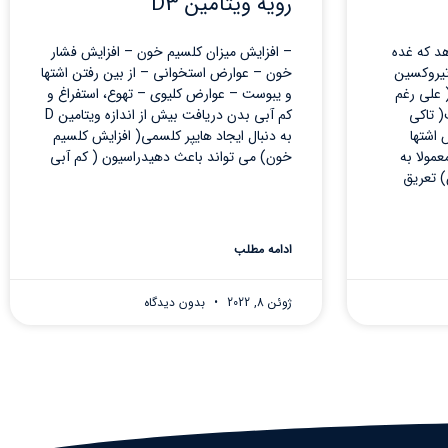
رویه ویتامین D3
هد که غده
– افزایش میزان کلسیم خون – افزایش فشار
تیروکسین
خون – عوارض استخوانی – از بین رفتن اشتها
 علی رغم
و یبوست – عوارض کلیوی – تهوع، استفراغ و
( تاکی
کم آبی بدن دریافت بیش از اندازه ویتامین D
 اشتها
به دنبال ایجاد هایپر کلسمی( افزایش کلسیم
مولا به
خون) می تواند باعث دهیدراسیون ( کم آبی
) تعریق
ادامه مطلب
ژوئن 8, 2022
بدون دیدگاه