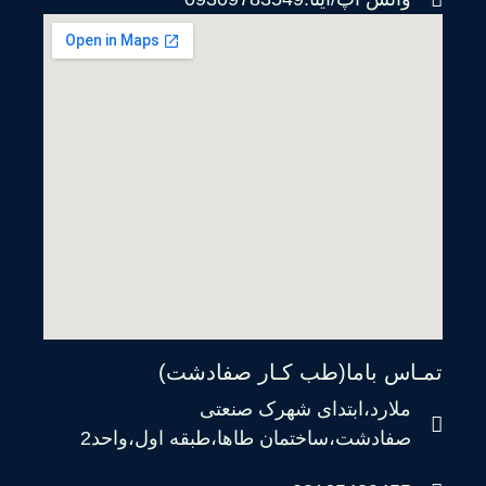
تمـاس باما(طب کـار صفادشت)
ملارد،ابتدای شهرک صنعتی
صفادشت،ساختمان طاها،طبقه اول،واحد2