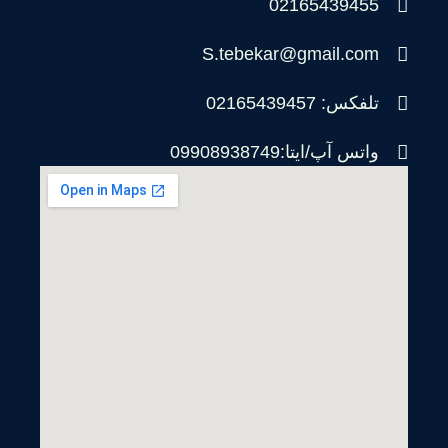
02165439455
S.tebekar@gmail.com
تلفکس: 02165439457
واتس آپ/ایتا:09908938749