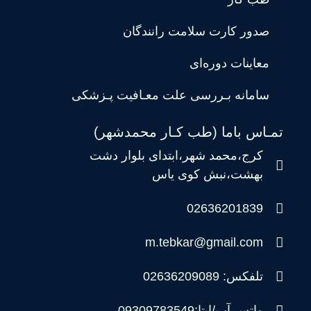
صدور کارت سلامت رانندگان
معاینات دوره‌ای
سامانه بـررسی علت معـافیت پـزشکی
تمـاس باما (طب کـار محمدشهر)
کرج،محمد شهر،ابتدای بلوار دشت
بهشت،نبش کوی یاس
02636201839
m.tebkar@gmail.com
تلفکس: 02636209089
واتس آپ/ایتا:09309783549