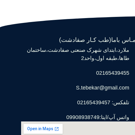
مـاس باما(طب کـار صفادشت)
ملارد،ابتدای شهرک صنعتی صفادشت،ساختمان
طاها،طبقه اول،واحد2
02165439455
S.tebekar@gmail.com
تلفکس: 02165439457
واتس آپ/ایتا:09908938749