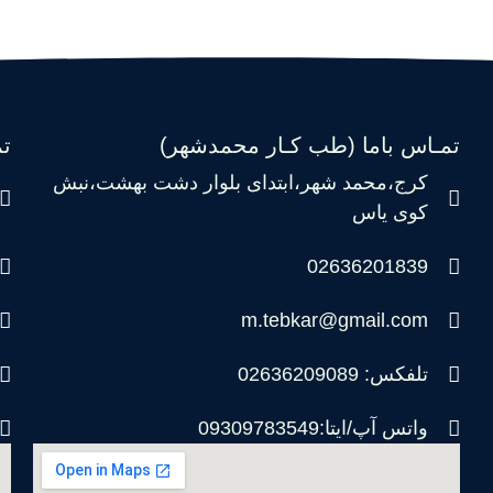
تمـاس باما (طب کـار محمدشهر)
ت
کرج،محمد شهر،ابتدای بلوار دشت بهشت،نبش
کوی یاس
02636201839
m.tebkar@gmail.com
تلفکس: 02636209089
واتس آپ/ایتا:09309783549