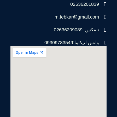
02636201839
m.tebkar@gmail.com
تلفکس: 02636209089
واتس آپ/ایتا:09309783549