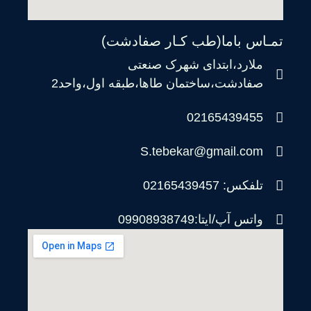
تمـاس باما(طب کـار صفادشت)
ملارد،ابتدای شهرک صنعتی
صفادشت،ساختمان طاها،طبقه اول،واحد2
02165439455
S.tebekar@gmail.com
تلفکس: 02165439457
واتس آپ/ایتا:09908938749