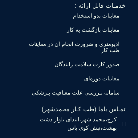
خدمـات قابل ارائه :
معاینات بدو استخدام
معاینات بازگشت به کار
ادیومتری و ضرورت انجام آن در معاینات
طب کار
صدور کارت سلامت رانندگان
معاینات دوره‌ای
سامانه بـررسی علت معـافیت پـزشکی
تمـاس باما (طب کـار محمدشهر)
کرج،محمد شهر،ابتدای بلوار دشت
بهشت،نبش کوی یاس