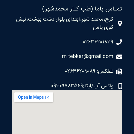
تمـاس باما (طب کـار محمدشهر)
کرج،محمد شهر،ابتدای بلوار دشت بهشت،نبش
کوی یاس
02636201839
m.tebkar@gmail.com
تلفکس: 02636209089
واتس آپ/ایتا:09309783549