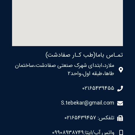
تمـاس باما(طب کـار صفادشت)
ملارد،ابتدای شهرک صنعتی صفادشت،ساختمان
طاها،طبقه اول،واحد2
02165439455
S.tebekar@gmail.com
تلفکس: 02165439457
واتس آپ/ایتا:09908938749