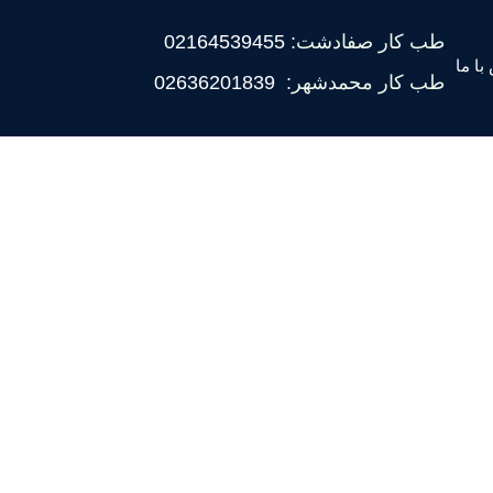
طب کار صفادشت:
02164539455
با ما
طب کار محمدشهر:
02636201839