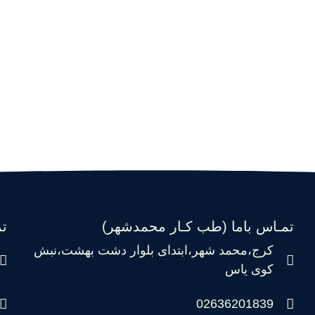
تمـاس باما (طب کـار محمدشهر)
ت
کرج،محمد شهر،ابتدای بلوار دشت بهشت،نبش
کوی یاس
02636201839