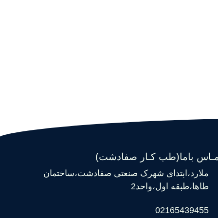
مـاس باما(طب کـار صفادشت)
ملارد،ابتدای شهرک صنعتی صفادشت،ساختمان
طاها،طبقه اول،واحد2
02165439455