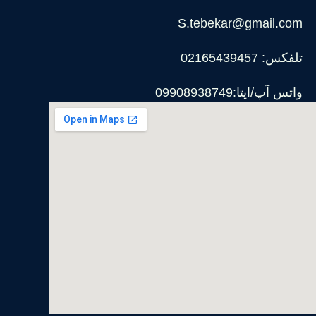
S.tebekar@gmail.com
تلفکس: 02165439457
واتس آپ/ایتا:09908938749