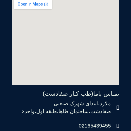
تمـاس باما(طب کـار صفادشت)
ملارد،ابتدای شهرک صنعتی
صفادشت،ساختمان طاها،طبقه اول،واحد2
02165439455