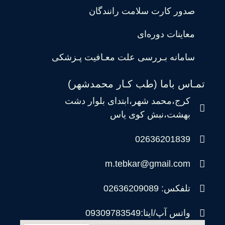
صدور کارت سلامت رانندگان
معاینات دوره‌ای
سامانه بـررسی علت معـافیت پـزشکی
تمـاس باما (طب کـار محمدشهر)
کرج،محمد شهر،ابتدای بلوار دشت
بهشت،نبش کوی یاس
02636201839
m.tebkar@gmail.com
تلفکس: 02636209089
واتس آپ/ایتا:09309783549