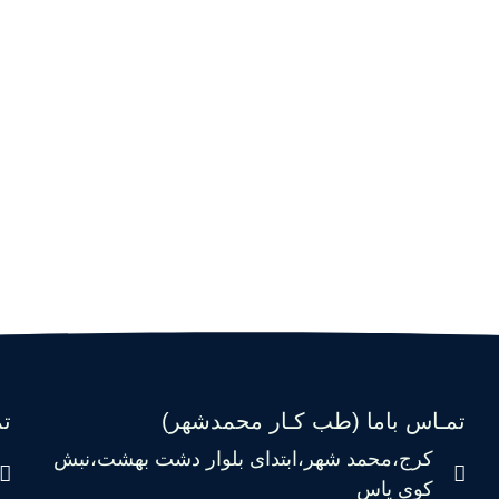
تمـاس باما (طب کـار محمدشهر)
ت
کرج،محمد شهر،ابتدای بلوار دشت بهشت،نبش
کوی یاس