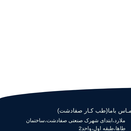
مـاس باما(طب کـار صفادشت)
ملارد،ابتدای شهرک صنعتی صفادشت،ساختمان
طاها،طبقه اول،واحد2