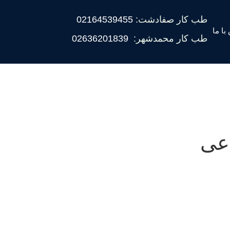
طب کار صفادشت:
02164539455
با ما
طب کار محمدشهر:
02636201839