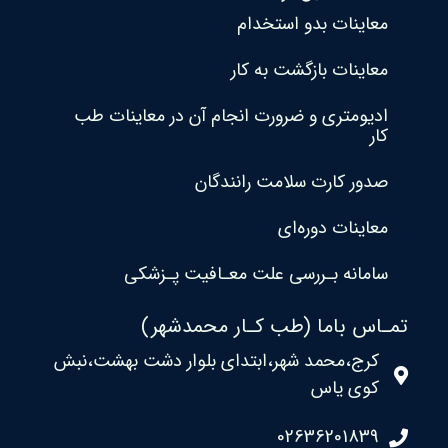
معاینات بدو استخدام
معاینات بازگشت به کار
ادیومتری و ضرورت انجام آن در معاینات طب
کار
صدور کارت سلامت رانندگان
معاینات دوره‌ای
سامانه بـررسی علت معـافیت پـزشکی
تمـاس باما (طب کـار محمدشهر)
کرج،محمد شهر،ابتدای بلوار دشت بهشت،نبش
کوی یاس
02636201839