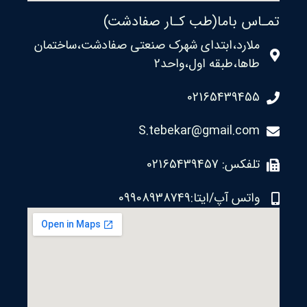
تمـاس باما(طب کـار صفادشت)
ملارد،ابتدای شهرک صنعتی صفادشت،ساختمان
طاها،طبقه اول،واحد2
02165439455
S.tebekar@gmail.com
تلفکس: 02165439457
واتس آپ/ایتا:09908938749