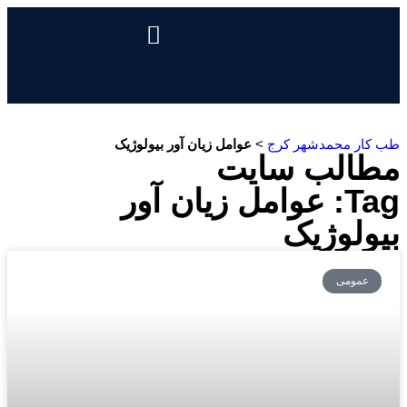
درباره ما
تماس با ما
دریافت نوبت
خدمات مرکز
صفحه اصلی
سئوالات متداول
هزینه آزمایش طب کار
طب کار محمدشهر کرج
>
عوامل زیان آور بیولوژیک
مطالب سایت
Tag: عوامل زیان آور
بیولوژیک
عمومی