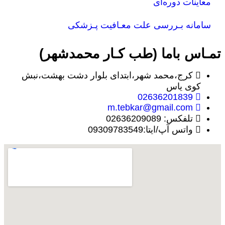
معاینات دوره‌ای
سامانه بـررسی علت معـافیت پـزشکی
تمـاس باما (طب کـار محمدشهر)
کرج،محمد شهر،ابتدای بلوار دشت بهشت،نبش
کوی یاس
02636201839
m.tebkar@gmail.com
تلفکس: 02636209089
واتس آپ/ایتا:09309783549