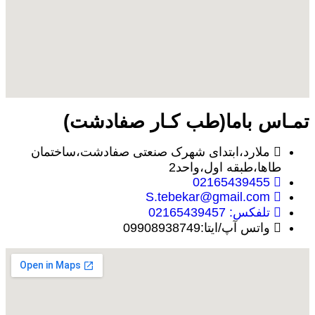
تمـاس باما(طب کـار صفادشت)
ملارد،ابتدای شهرک صنعتی صفادشت،ساختمان
طاها،طبقه اول،واحد2
02165439455
S.tebekar@gmail.com
تلفکس: 02165439457
واتس آپ/ایتا:09908938749