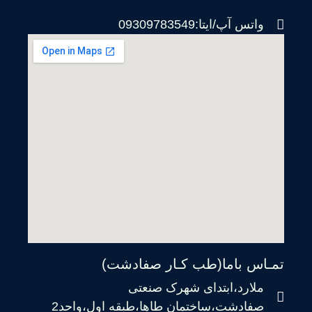
واتس آپ/ایتا:09309783549
تمـاس باما(طب کـار صفادشت)
ملارد،ابتدای شهرک صنعتی
صفادشت،ساختمان طاها،طبقه اول،واحد2