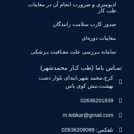
ادیومتری و ضرورت انجام آن در معاینات
طب کار
صدور کارت سلامت رانندگان
معاینات دوره‌ای
سامانه بـررسی علت معـافیت پـزشکی
تمـاس باما (طب کـار محمدشهر)
کرج،محمد شهر،ابتدای بلوار دشت
بهشت،نبش کوی یاس
02636201839
m.tebkar@gmail.com
تلفکس: 02636209089