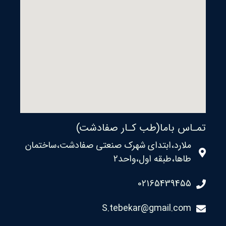
تمـاس باما(طب کـار صفادشت)
ملارد،ابتدای شهرک صنعتی صفادشت،ساختمان
طاها،طبقه اول،واحد2
02165439455
S.tebekar@gmail.com