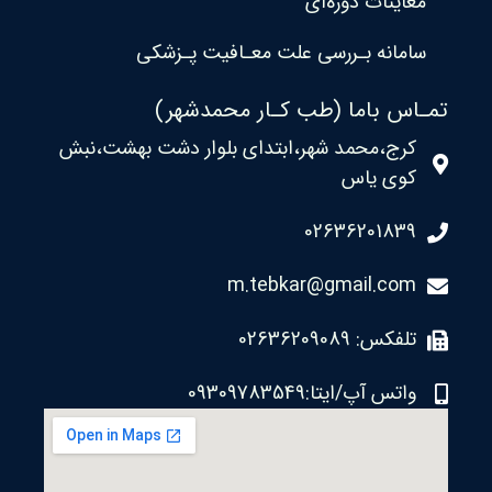
معاینات دوره‌ای
سامانه بـررسی علت معـافیت پـزشکی
تمـاس باما (طب کـار محمدشهر)
کرج،محمد شهر،ابتدای بلوار دشت بهشت،نبش
کوی یاس
02636201839
m.tebkar@gmail.com
تلفکس: 02636209089
واتس آپ/ایتا:09309783549