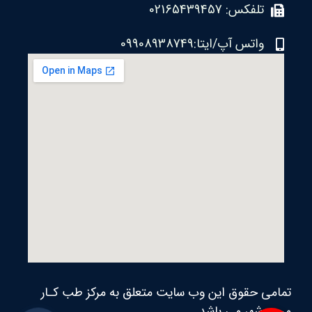
تلفکس: 02165439457
واتس آپ/ایتا:09908938749
تمامی حقوق این وب سایت متعلق به مرکز طب کـار
محمدشهر می‌ باشد.