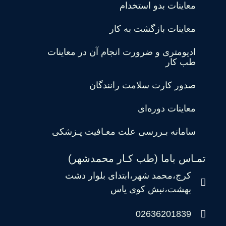
معاینات بدو استخدام
معاینات بازگشت به کار
ادیومتری و ضرورت انجام آن در معاینات
طب کار
صدور کارت سلامت رانندگان
معاینات دوره‌ای
سامانه بـررسی علت معـافیت پـزشکی
تمـاس باما (طب کـار محمدشهر)
کرج،محمد شهر،ابتدای بلوار دشت
بهشت،نبش کوی یاس
02636201839