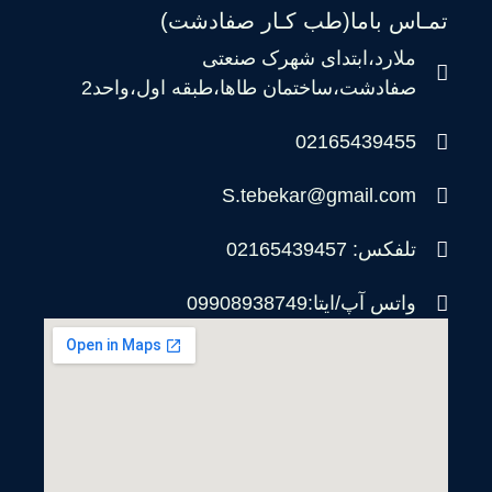
تمـاس باما(طب کـار صفادشت)
ملارد،ابتدای شهرک صنعتی
صفادشت،ساختمان طاها،طبقه اول،واحد2
02165439455
S.tebekar@gmail.com
تلفکس: 02165439457
واتس آپ/ایتا:09908938749