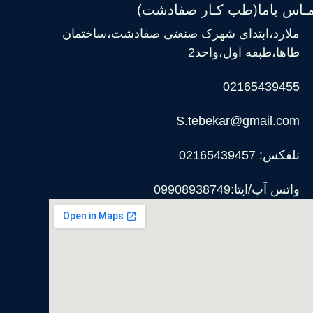
مـاس باما(طب کـار صفادشت)
ملارد،ابتدای شهرک صنعتی صفادشت،ساختمان
طاها،طبقه اول،واحد2
02165439455
S.tebekar@gmail.com
تلفکس: 02165439457
واتس آپ/ایتا:09908938749