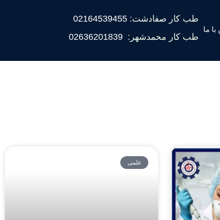
طب کار صفادشت:
02164539455
با ما
طب کار محمدشهر:
02636201839
علمی