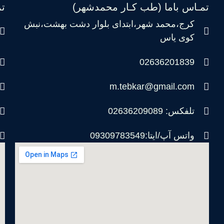
تمـاس باما (طب کـار محمدشهر)
ت
کرج،محمد شهر،ابتدای بلوار دشت بهشت،نبش
کوی یاس
02636201839
m.tebkar@gmail.com
تلفکس: 02636209089
واتس آپ/ایتا:09309783549