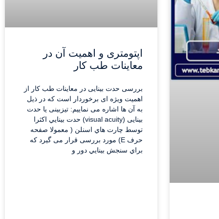
اپتومتری و اهمیت آن در
معاینات طب کار
بررسی حدت بینایی در ﻣﻌﺎﻳﻨﺎت طب کار از
اهمیت ویژه ای برخوردار است که در ذیل
به آن ها اشاره می نماییم: تیزبینی یا حدت
بینایی (visual acuity) حدت بينايي اكثرا
توسط چارت‌ هاي اسنلن ( معمولا صفحه
حرف E) مورد بررسی قرار می گیرد كه
براي سنجش بينايي دور و