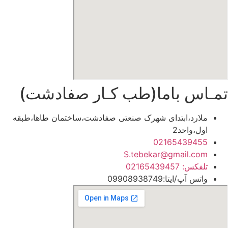
تمـاس باما(طب کـار صفادشت)
ملارد،ابتدای شهرک صنعتی صفادشت،ساختمان طاها،طبقه
اول،واحد2
02165439455
S.tebekar@gmail.com
تلفکس: 02165439457
واتس آپ/ایتا:09908938749