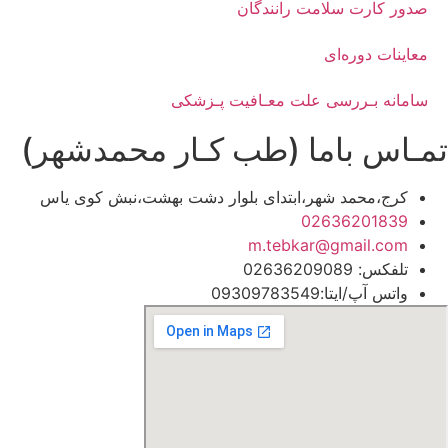
صدور کارت سلامت رانندگان
معاینات دوره‌ای
سامانه بـررسی علت معـافیت پـزشکی
تمـاس باما (طب کـار محمدشهر)
کرج،محمد شهر،ابتدای بلوار دشت بهشت،نبش کوی یاس
02636201839
m.tebkar@gmail.com
تلفکس: 02636209089
واتس آپ/ایتا:09309783549