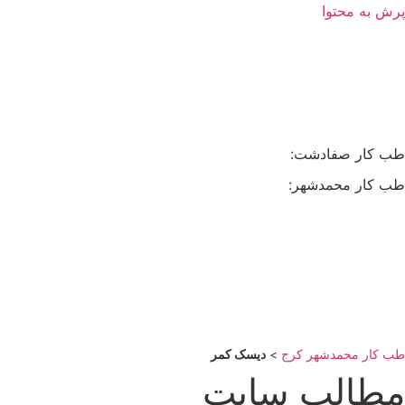
پرش به محتوا
طب کار صفادشت:
02164539455
طب کار محمدشهر:
02636201839
طب کار محمدشهر کرج
>
دیسک کمر
مطالب سایت