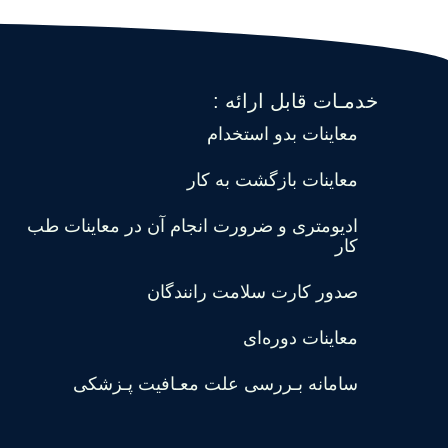
خدمـات قابل ارائه :
معاینات بدو استخدام
معاینات بازگشت به کار
ادیومتری و ضرورت انجام آن در معاینات طب
کار
صدور کارت سلامت رانندگان
معاینات دوره‌ای
سامانه بـررسی علت معـافیت پـزشکی