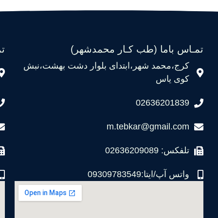
تمـاس باما (طب کـار محمدشهر)
ت
کرج،محمد شهر،ابتدای بلوار دشت بهشت،نبش
کوی یاس
02636201839
m.tebkar@gmail.com
تلفکس: 02636209089
واتس آپ/ایتا:09309783549