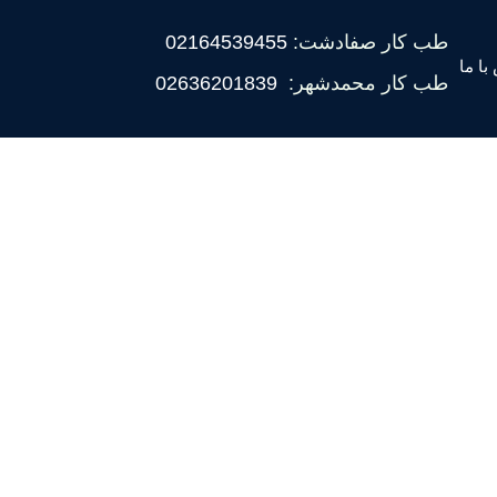
طب کار صفادشت:
02164539455
با ما
طب کار محمدشهر:
02636201839