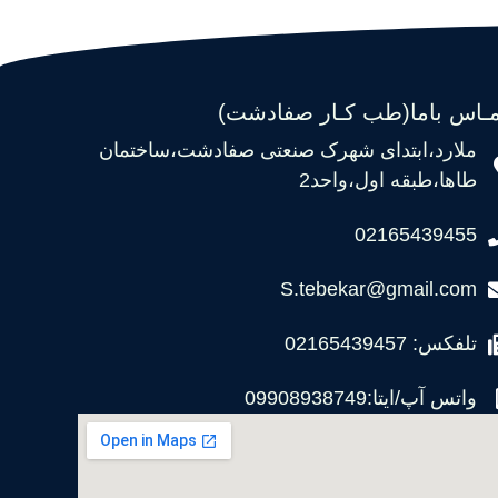
مـاس باما(طب کـار صفادشت)
ملارد،ابتدای شهرک صنعتی صفادشت،ساختمان
طاها،طبقه اول،واحد2
02165439455
S.tebekar@gmail.com
تلفکس: 02165439457
واتس آپ/ایتا:09908938749