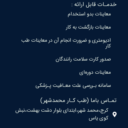
خدمـات قابل ارائه :
معاینات بدو استخدام
معاینات بازگشت به کار
ادیومتری و ضرورت انجام آن در معاینات طب
کار
صدور کارت سلامت رانندگان
معاینات دوره‌ای
سامانه بـررسی علت معـافیت پـزشکی
تمـاس باما (طب کـار محمدشهر)
کرج،محمد شهر،ابتدای بلوار دشت بهشت،نبش
کوی یاس