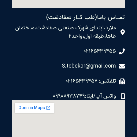
تمـاس باما(طب کـار صفادشت)
ملارد،ابتدای شهرک صنعتی صفادشت،ساختمان
طاها،طبقه اول،واحد2
02165439455
S.tebekar@gmail.com
تلفکس: 02165439457
واتس آپ/ایتا:09908938749