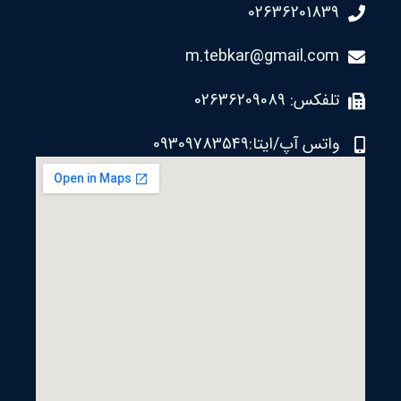
02636201839
m.tebkar@gmail.com
تلفکس: 02636209089
واتس آپ/ایتا:09309783549