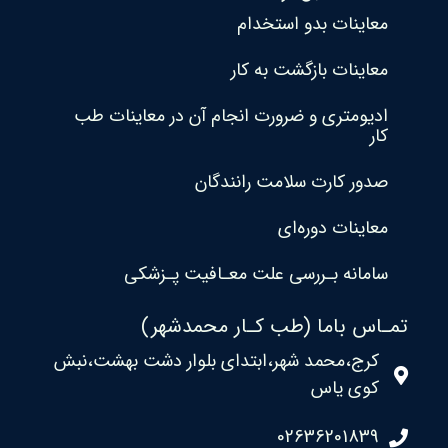
معاینات بدو استخدام
معاینات بازگشت به کار
ادیومتری و ضرورت انجام آن در معاینات طب
کار
صدور کارت سلامت رانندگان
معاینات دوره‌ای
سامانه بـررسی علت معـافیت پـزشکی
تمـاس باما (طب کـار محمدشهر)
کرج،محمد شهر،ابتدای بلوار دشت بهشت،نبش
کوی یاس
02636201839