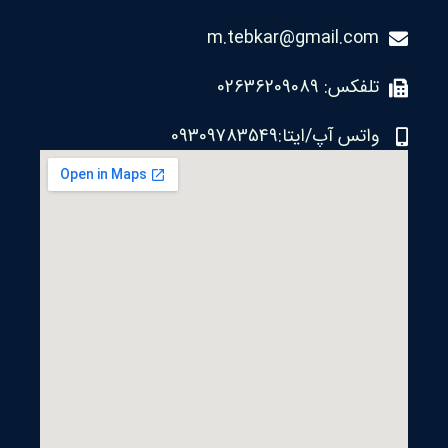
m.tebkar@gmail.com
تلفکس: 02636209089
واتس آپ/ایتا:09309783549