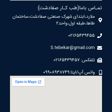
تمـاس باما(طب کـار صفادشت)
ملارد،ابتدای شهرک صنعتی صفادشت،ساختمان
طاها،طبقه اول،واحد2
02165439455
S.tebekar@gmail.com
تلفکس: 02165439457
واتس آپ/ایتا:09908938749