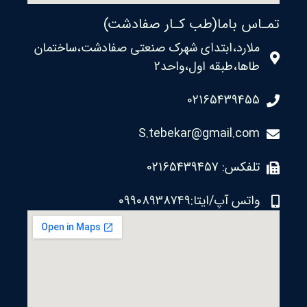
تمـاس باما(طب کـار صفادشت)
ملارد،ابتدای شهرک صنعتی صفادشت،ساختمان
طاها،طبقه اول،واحد2
02165439455
S.tebekar@gmail.com
تلفکس: 02165439457
واتس آپ/ایتا:09908938749