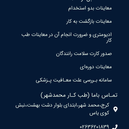
معاینات بدو استخدام
معاینات بازگشت به کار
ادیومتری و ضرورت انجام آن در معاینات طب
کار
صدور کارت سلامت رانندگان
معاینات دوره‌ای
سامانه بـررسی علت معـافیت پـزشکی
تمـاس باما (طب کـار محمدشهر)
کرج،محمد شهر،ابتدای بلوار دشت بهشت،نبش
کوی یاس
02636201839