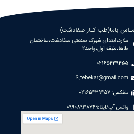
ـاس باما(طب کـار صفادشت)
ملارد،ابتدای شهرک صنعتی صفادشت،ساختمان
طاها،طبقه اول،واحد2
02165439455
S.tebekar@gmail.com
تلفکس: 02165439457
واتس آپ/ایتا:09908938749