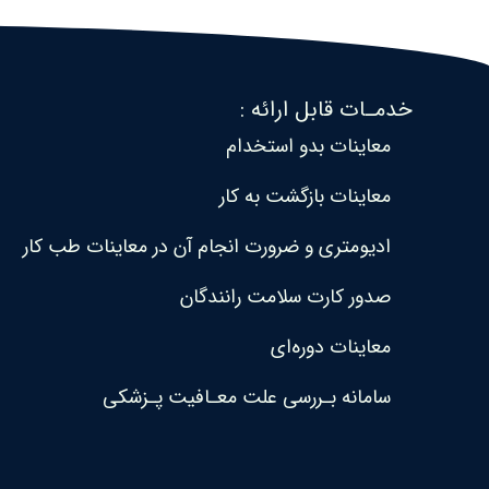
خدمـات قابل ارائه :
معاینات بدو استخدام
معاینات بازگشت به کار
ادیومتری و ضرورت انجام آن در معاینات طب کار
صدور کارت سلامت رانندگان
معاینات دوره‌ای
سامانه بـررسی علت معـافیت پـزشکی