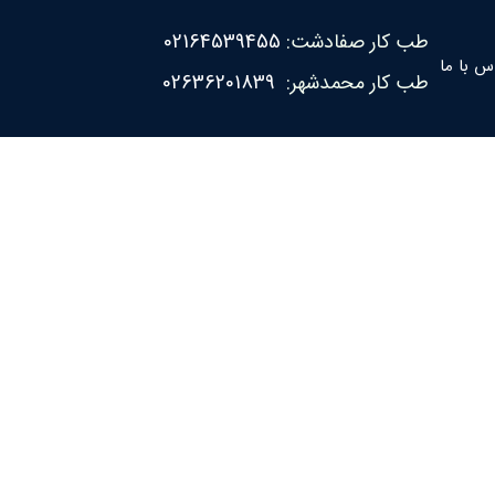
طب کار صفادشت:
02164539455
س با ما
طب کار محمدشهر:
02636201839