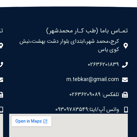
تمـاس باما (طب کـار محمدشهر)
تم
کرج،محمد شهر،ابتدای بلوار دشت بهشت،نبش
کوی یاس
02636201839
m.tebkar@gmail.com
تلفکس: 02636209089
واتس آپ/ایتا:09309783549