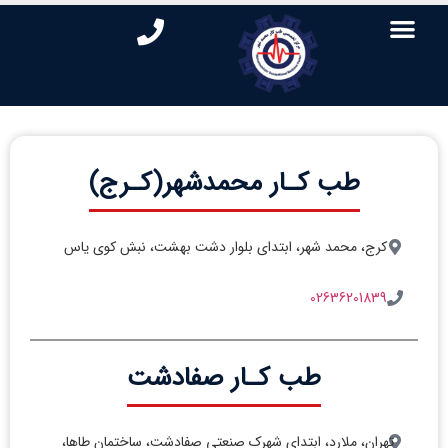
طب کـار محمدشهر(کـرج)
کرج، محمد شهر، ابتدای بلوار دشت بهشت، نبش کوی یاس
02636201839
طب کـار صفادشت
تهران، ملارد، ابتدای شهرک صنعتی صفادشت، ساختمان طاها،