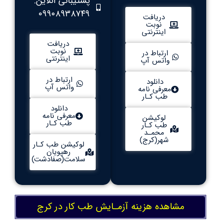
پشتیبانی آنلاین:
۰۹۹۰۸۹۳۸۷۴۹
دریافت
نوبت
اینترنتی
دریافت
نوبت
ارتباط در
اینترنتی
واتس آپ
ارتباط در
دانلود
واتس آپ
معرفی نامه
طب کـار
دانلود
معرفی نامه
لوکیشن
طب کـار
طب کـار
محمـد
شهر(کرج)
لوکیشن طب کـار
رهپویان
سلامت(صفادشت)
مشاهده هزینه آزمـایش طب کار در کرج