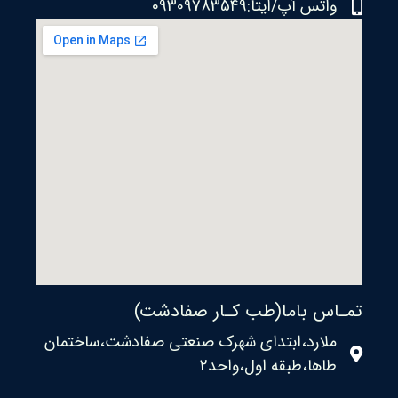
واتس آپ/ایتا:09309783549
تمـاس باما(طب کـار صفادشت)
ملارد،ابتدای شهرک صنعتی صفادشت،ساختمان
طاها،طبقه اول،واحد2