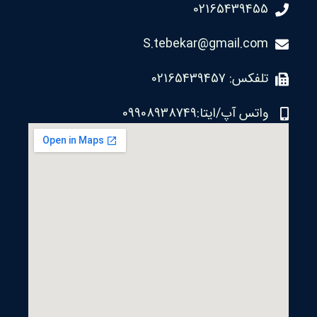
02165439455
S.tebekar@gmail.com
تلفکس: 02165439457
واتس آپ/ایتا:09908938749