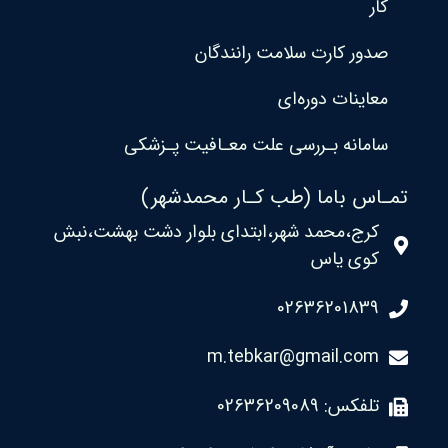
کار
صدور کارت سلامت رانندگان
معاینات دوره‌ای
سامانه بـررسی علت معـافیت پـزشکی
تمـاس باما (طب کـار محمدشهر)
کرج،محمد شهر،ابتدای بلوار دشت بهشت،نبش
کوی یاس
02636201839
m.tebkar@gmail.com
تلفکس: 02636209089