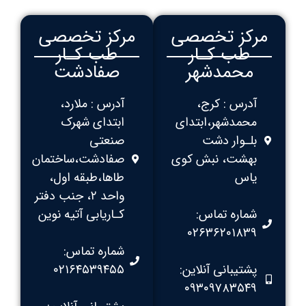
مرکز تخصصی
مرکز تخصصی
طب کـار
طب کـار
محمدشهر
صفادشت
آدرس : کرج،
آدرس : ملارد،
محمدشهر،ابتدای
ابتدای شهرک
بلـوار دشت
صنعتی
بهشت، نبش کوی
صفادشت،ساختمان
یاس
طاها،طبقه اول،
واحد ۲، جنب دفتر
شماره تماس:
کـاریابی آتیه نوین
۰۲۶۳۶۲۰۱۸۳۹
شماره تماس:
پشتیبانی آنلاین:
۰۲۱۶۴۵۳۹۴۵۵
۰۹۳۰۹۷۸۳۵۴۹