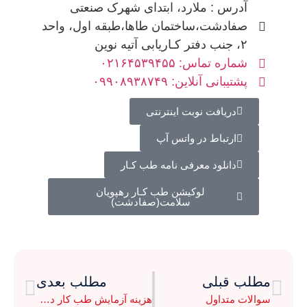
آدرس : ملارد، ابتدای شهرک صنعتی
صفادشت،ساختمان طاها،طبقه اول، واحد
۲، جنب دفتر کـاریابی آتیه نوین
شماره تماس: ۰۲۱۶۴۵۳۹۴۵۵
پشتیبانی آنلاین: ۰۹۹۰۸۹۳۸۷۴۹
دریافت نوبت اینترنتی
ارتباط در واتس آپ
دانلود معرفی نامه طب کـار
لوکیشن طب کـار رهپویان
سلامت(صفادشت)
مطلب قبلی
مطلب بعدی
سوالات متداول
هزینه آزمایش طب کار در کرج سال 1405