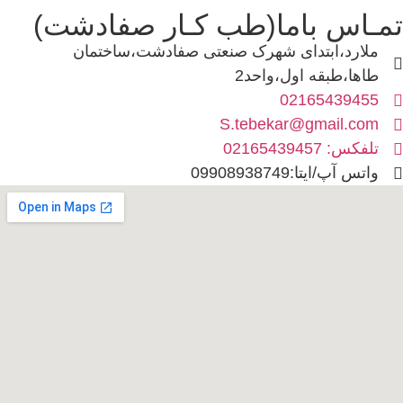
تمـاس باما(طب کـار صفادشت)
ملارد،ابتدای شهرک صنعتی صفادشت،ساختمان
طاها،طبقه اول،واحد2
02165439455
S.tebekar@gmail.com
تلفکس: 02165439457
واتس آپ/ایتا:09908938749