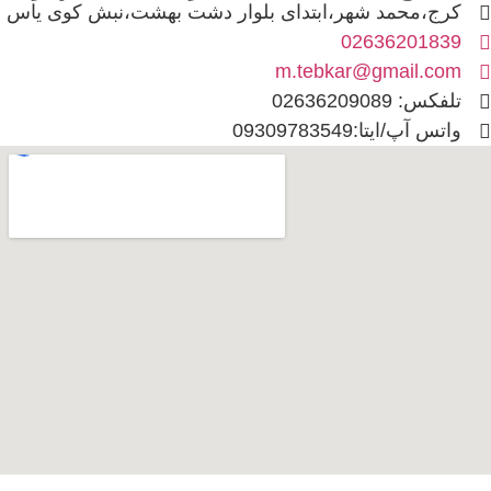
کرج،محمد شهر،ابتدای بلوار دشت بهشت،نبش کوی یاس
02636201839
m.tebkar@gmail.com
تلفکس: 02636209089
واتس آپ/ایتا:09309783549