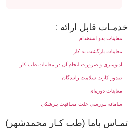
خدمـات قابل ارائه :
معاینات بدو استخدام
معاینات بازگشت به کار
ادیومتری و ضرورت انجام آن در معاینات طب کار
صدور کارت سلامت رانندگان
معاینات دوره‌ای
سامانه بـررسی علت معـافیت پـزشکی
تمـاس باما (طب کـار محمدشهر)