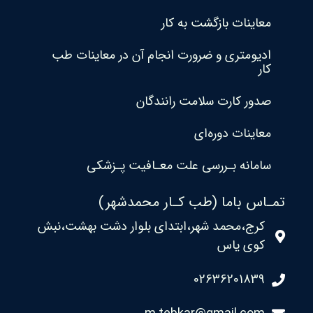
معاینات بازگشت به کار
ادیومتری و ضرورت انجام آن در معاینات طب
کار
صدور کارت سلامت رانندگان
معاینات دوره‌ای
سامانه بـررسی علت معـافیت پـزشکی
تمـاس باما (طب کـار محمدشهر)
کرج،محمد شهر،ابتدای بلوار دشت بهشت،نبش
کوی یاس
02636201839