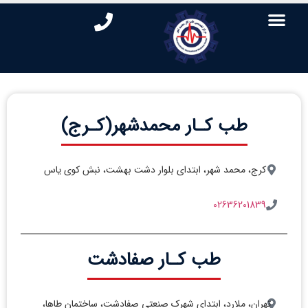
طب کـار محمدشهر(کـرج)
کرج، محمد شهر، ابتدای بلوار دشت بهشت، نبش کوی یاس
02636201839
طب کـار صفادشت
تهران، ملارد، ابتدای شهرک صنعتی صفادشت، ساختمان طاها،