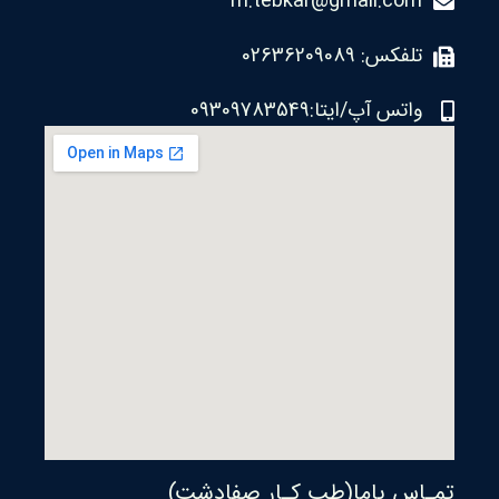
m.tebkar@gmail.com
تلفکس: 02636209089
واتس آپ/ایتا:09309783549
تمـاس باما(طب کـار صفادشت)