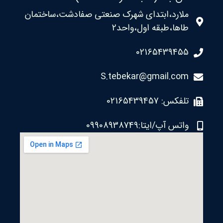
ملارد،ابتدای شهرک صنعتی صفادشت،ساختمان
طاها،طبقه اول،واحد2
02165439455
S.tebekar@gmail.com
تلفکس: 02165439457
واتس آپ/ایتا:09908938749