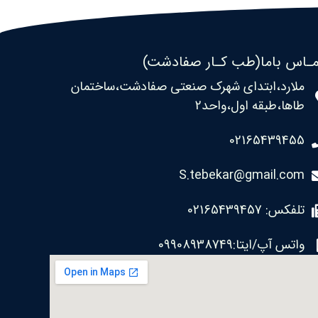
ـاس باما(طب کـار صفادشت)
ملارد،ابتدای شهرک صنعتی صفادشت،ساختمان
طاها،طبقه اول،واحد2
02165439455
S.tebekar@gmail.com
تلفکس: 02165439457
واتس آپ/ایتا:09908938749