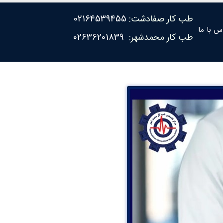
طب کار صفادشت:
02164539455
س با ما
طب کار محمدشهر:
02636201839