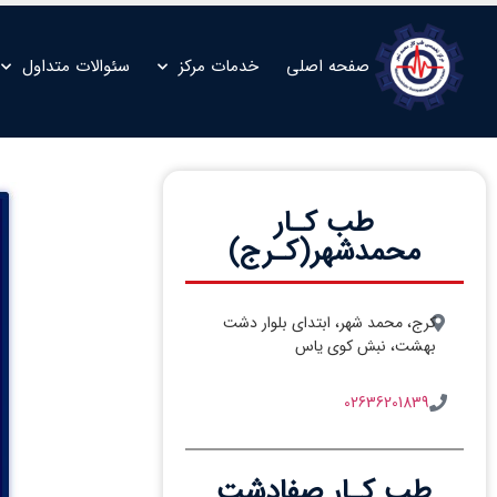
صفحه اصلی
خدمات مرکز
سئوالات متداول
طب کـار
محمدشهر(کـرج)
کرج، محمد شهر، ابتدای بلوار دشت
بهشت، نبش کوی یاس
02636201839
طب کـار صفادشت