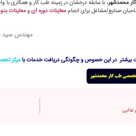
ر محمدشهر
، با سابقه درخشان در زمینه طب کار و همکاری با 
صاحبان صنایع/مشاغل برای انجام
معاینات دوره ای
و
معاینات بدو
مهندس سید م
بیشتر در این خصوص و چگونگی دریافت خدمات با
مرکز تخص
 غذایی