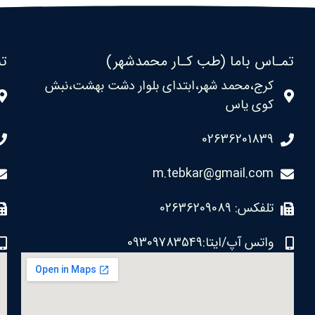
تمـاس باما (طب کـار محمدشهر)
تم
کرج،محمد شهر،ابتدای بلوار دشت بهشت،نبش
کوی یاس
02636201839
m.tebkar@gmail.com
تلفکس: 02636209089
واتس آپ/ایتا:09309783549