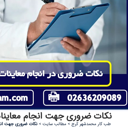
نکات ضروری جهت انجام معاینا
طب کار محمدشهر کرج
>
مطالب سایت
>
نکات ضروری جهت انج