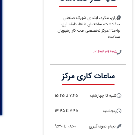
تهران، ملارد، ابتدای شهرک صنعتی
صفادشت، ساختمان طاها، طبقه اول،
واحد2،مرکز تخصصی طب کار رهپویان
سلامت
02165439455
ساعات کاری مرکز
شنبه تا چهارشنبه
۷:۴۵ تا ۱۵:۴۵
پنجشنبه
۷:۴۵ تا 13:۴۵
انجام نمونه‌گیری
08:00 تا 9:30