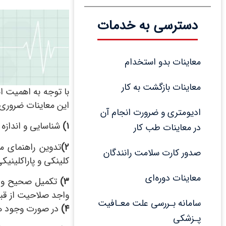
دسترسی به خدمات
معاینات بدو استخدام
معاینات بازگشت به کار
با توجه به اهمیت ا
این معاینات ضروری 
ادیومتری و ضرورت انجام آن 
۱
)
شناسایی و اندازه
در معاینات طب کار
۲
)
تدوین راهنمای م
صدور کارت سلامت رانندگان
کلینکی و پاراکلین
معاینات دوره‌ای
۳
)
تکمیل صحیح و کا
واجد صلاحیت از قب
سامانه بـررسی علت معـافیت 
۴
)
در صورت وجود هر 
پـزشکی