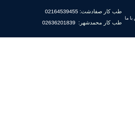
طب کار صفادشت:
02164539455
با ما
طب کار محمدشهر:
02636201839