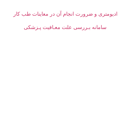
ادیومتری و ضرورت انجام آن در معاینات طب کار
سامانه بـررسی علت معـافیت پـزشکی