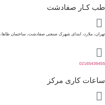
طب کـار صفادشت
تهران، ملارد، ابتدای شهرک صنعتی صفادشت، ساختمان طاها، طبقه اول، واحد2،مرکز تخصصی
02165439455
ساعات کاری مرکز