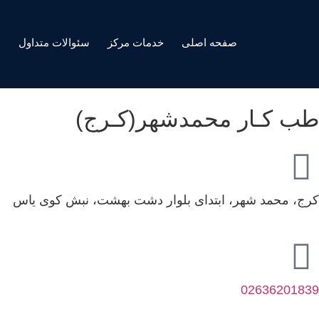
صفحه اصلی
خدمات مرکز
سئوالات متداول
ه
طب کـار محمدشهر(کـرج)
کرج، محمد شهر، ابتدای بلوار دشت بهشت، نبش کوی یاس
02636201839