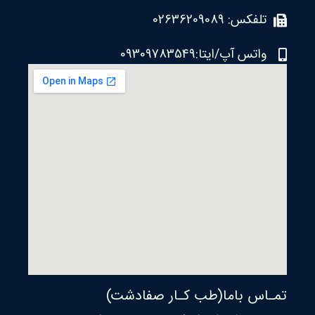
تلفکس: 02636209089
واتس آپ/ایتا:09309783549
تمـاس باما(طب کـار صفادشت)