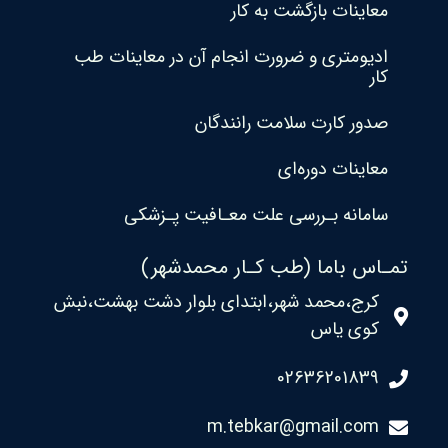
معاینات بازگشت به کار
ادیومتری و ضرورت انجام آن در معاینات طب
کار
صدور کارت سلامت رانندگان
معاینات دوره‌ای
سامانه بـررسی علت معـافیت پـزشکی
تمـاس باما (طب کـار محمدشهر)
کرج،محمد شهر،ابتدای بلوار دشت بهشت،نبش
کوی یاس
02636201839
m.tebkar@gmail.com