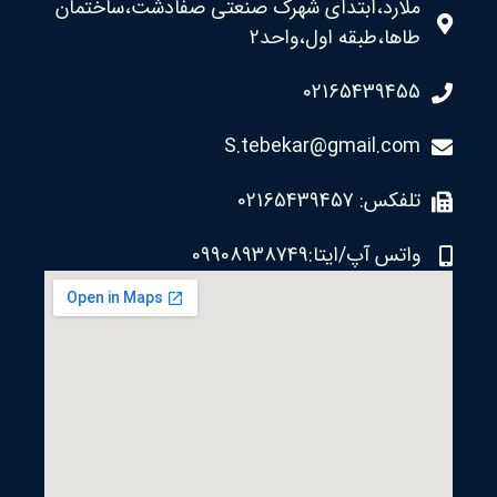
ملارد،ابتدای شهرک صنعتی صفادشت،ساختمان
طاها،طبقه اول،واحد2
02165439455
S.tebekar@gmail.com
تلفکس: 02165439457
واتس آپ/ایتا:09908938749