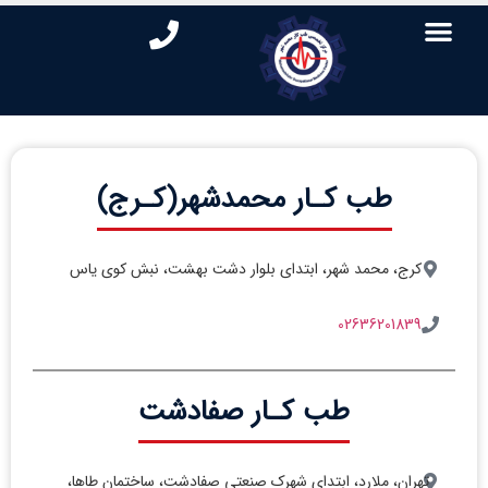
طب کـار محمدشهر(کـرج)
کرج، محمد شهر، ابتدای بلوار دشت بهشت، نبش کوی یاس
02636201839
طب کـار صفادشت
تهران، ملارد، ابتدای شهرک صنعتی صفادشت، ساختمان طاها،