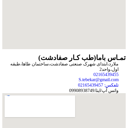
تمـاس باما(طب کـار صفادشت)
ملارد،ابتدای شهرک صنعتی صفادشت،ساختمان طاها،طبقه
اول،واحد2
02165439455
S.tebekar@gmail.com
تلفکس: 02165439457
واتس آپ/ایتا:09908938749