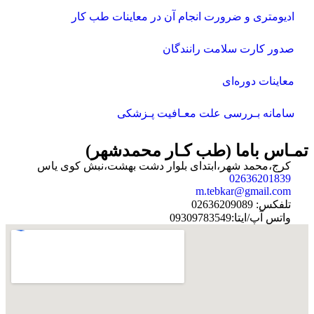
ادیومتری و ضرورت انجام آن در معاینات طب کار
صدور کارت سلامت رانندگان
معاینات دوره‌ای
سامانه بـررسی علت معـافیت پـزشکی
تمـاس باما (طب کـار محمدشهر)
کرج،محمد شهر،ابتدای بلوار دشت بهشت،نبش کوی یاس
02636201839
m.tebkar@gmail.com
تلفکس: 02636209089
واتس آپ/ایتا:09309783549