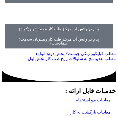
پیام در واتس آپ مرکـز طب کار محمدشهـر(کـرج)
پیام در واتس آپ مرکـز طب کار رهپـویان سلامت(
صفادشت)
مطلب قبلی
کور رنگی چیست؟-بخش دوم( انواع)
مطلب بعدی
پاسخ به سئوالات رایج طب کار-بخش اول
خدمـات قابل ارائه :
معاینات بدو استخدام
معاینات بازگشت به کار