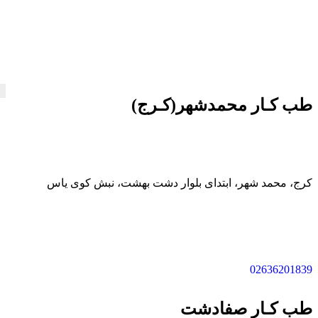
درباره ما
تماس با ما
دریافت نوبت
خدمات مرکز
صفحه اصلی
سئوالات متداول
هزینه آزمایش طب کار
طب کـار محمدشهر(کـرج)
کرج، محمد شهر، ابتدای بلوار دشت بهشت، نبش کوی یاس
02636201839
طب کـار صفادشت