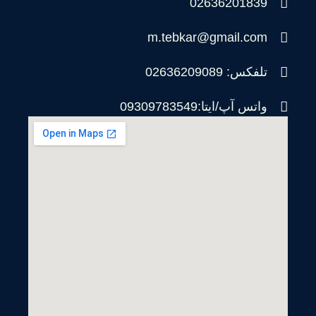
02636201839
m.tebkar@gmail.com
تلفکس: 02636209089
واتس آپ/ایتا:09309783549