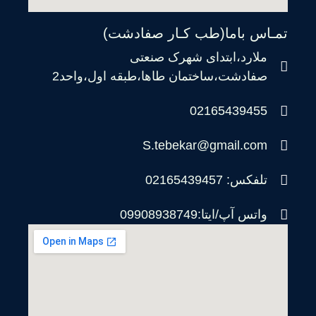
تمـاس باما(طب کـار صفادشت)
ملارد،ابتدای شهرک صنعتی
صفادشت،ساختمان طاها،طبقه اول،واحد2
02165439455
S.tebekar@gmail.com
تلفکس: 02165439457
واتس آپ/ایتا:09908938749