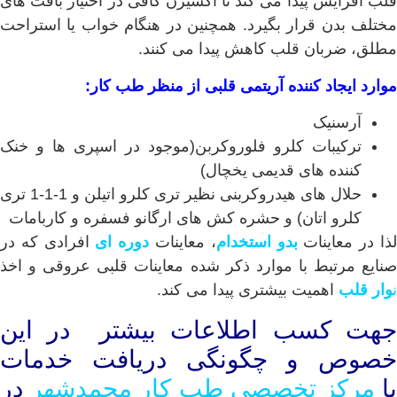
قلب افزایش پیدا می کند تا اکسیژن کافی در اختیار بافت های
مختلف بدن قرار بگیرد. همچنین در هنگام خواب یا استراحت
مطلق، ضربان قلب کاهش پیدا می کنند.
موارد ایجاد کننده آریتمی قلبی از منظر طب کار:
آرسنیک
ترکیبات کلرو فلوروکربن(موجود در اسپری ها و خنک
کننده های قدیمی یخچال)
حلال های هیدروکربنی نظیر تری کلرو اتیلن و 1-1-1 تری
کلرو اتان) و حشره کش های ارگانو فسفره و کاربامات
ذا در معاینات
بدو استخدام
، معاینات
دوره ای
افرادی که در
صنایع مرتبط با موارد ذکر شده معاینات قلبی عروقی و اخذ
ن
وار
قلب
اهمیت بیشتری پیدا می کند.
جهت کسب اطلاعات بیشتر در این
خصوص و چگونگی دریافت خدمات
ا
مرکز تخصصی طب کار محمدشهر
در