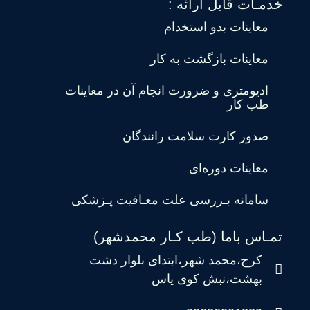
خدمـات قابل ارائه :
معاینات بدو استخدام
معاینات بازگشت به کار
ادیومتری و ضرورت انجام آن در معاینات
طب کار
صدور کارت سلامت رانندگان
معاینات دوره‌ای
سامانه بـررسی علت معـافیت پـزشکی
تمـاس باما (طب کـار محمدشهر)
کرج،محمد شهر،ابتدای بلوار دشت
بهشت،نبش کوی یاس