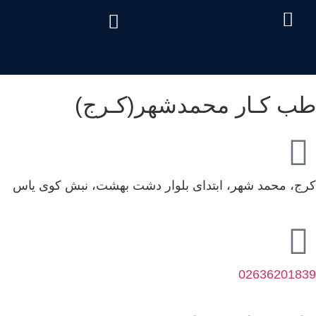
درباره ما
تماس با ما
دریافت نوبت
خدمات مرکز
صفحه اصلی
سئوالات متداول
هزینه آزمایش طب کار
طب کـار محمدشهر(کـرج)
کرج، محمد شهر، ابتدای بلوار دشت بهشت، نبش کوی یاس
02636201839