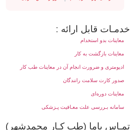
خدمـات قابل ارائه :
معاینات بدو استخدام
معاینات بازگشت به کار
ادیومتری و ضرورت انجام آن در معاینات طب کار
صدور کارت سلامت رانندگان
معاینات دوره‌ای
سامانه بـررسی علت معـافیت پـزشکی
تمـاس باما (طب کـار محمدشهر)