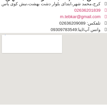
کرج،محمد شهر،ابتدای بلوار دشت بهشت،نبش کوی یاس
02636201839
m.tebkar@gmail.com
تلفکس: 02636209089
واتس آپ/ایتا:09309783549