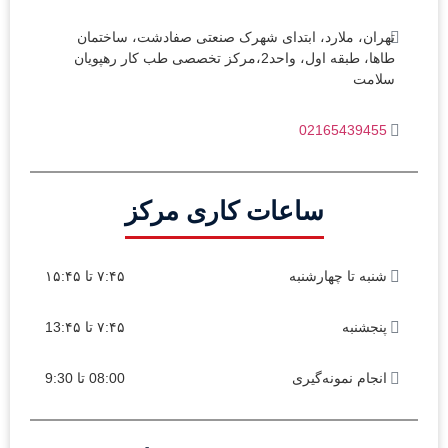
تهران، ملارد، ابتدای شهرک صنعتی صفادشت، ساختمان
طاها، طبقه اول، واحد2،مرکز تخصصی طب کار رهپویان
سلامت
02165439455
ساعات کاری مرکز
شنبه تا چهارشنبه
۷:۴۵ تا ۱۵:۴۵
پنجشنبه
۷:۴۵ تا 13:۴۵
انجام نمونه‌گیری
08:00 تا 9:30