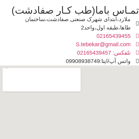
تمـاس باما(طب کـار صفادشت)
ملارد،ابتدای شهرک صنعتی صفادشت،ساختمان
طاها،طبقه اول،واحد2
02165439455
S.tebekar@gmail.com
تلفکس: 02165439457
واتس آپ/ایتا:09908938749