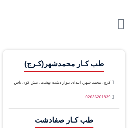
طب کـار محمدشهر(کـرج)
کرج، محمد شهر، ابتدای بلوار دشت بهشت، نبش کوی یاس
02636201839
طب کـار صفادشت