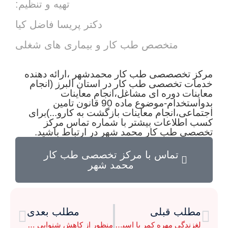
تهیه و تنظیم:
دکتر پریسا فاضل کیا
متخصص طب کار و بیماری های شغلی
مرکز تخصصصی طب کار محمدشهر ،ارائه دهنده
خدمات تخصصی طب کار در استان البرز (انجام
معاینات دوره ای مشاغل،انجام معاینات
بدواستخدام-موضوع ماده 90 قانون تامین
اجتماعی،انجام معاینات بازگشت به کارو...)برای
کسب اطلاعات بیشتر با شماره تماس مرکز
تخصصی طب کار محمد شهر در ارتباط باشید.
تماس با مرکز تخصصی طب کار
محمد شهر
مطلب قبلی
مطلب بعدی
لغزندگی مهره کمر یا اسپوندیلولیستزیس (Spondylolisthesis)
منظور از کاهش شنوایی ناشی از سر و صدا چیست؟