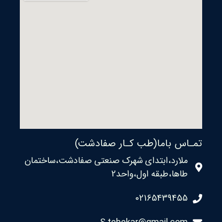
تمـاس باما(طب کـار صفادشت)
ملارد،ابتدای شهرک صنعتی صفادشت،ساختمان
طاها،طبقه اول،واحد2
02165439455