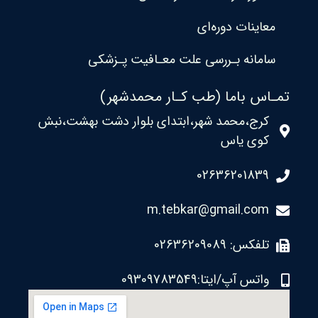
معاینات دوره‌ای
سامانه بـررسی علت معـافیت پـزشکی
تمـاس باما (طب کـار محمدشهر)
کرج،محمد شهر،ابتدای بلوار دشت بهشت،نبش
کوی یاس
02636201839
m.tebkar@gmail.com
تلفکس: 02636209089
واتس آپ/ایتا:09309783549