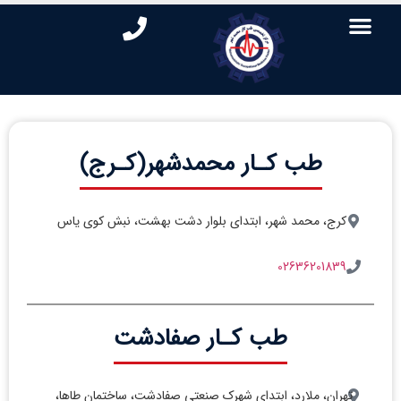
طب کـار محمدشهر(کـرج)
کرج، محمد شهر، ابتدای بلوار دشت بهشت، نبش کوی یاس
02636201839
طب کـار صفادشت
تهران، ملارد، ابتدای شهرک صنعتی صفادشت، ساختمان طاها،