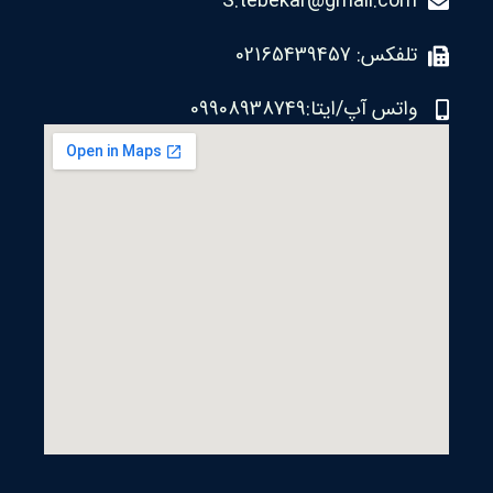
S.tebekar@gmail.com
تلفکس: 02165439457
واتس آپ/ایتا:09908938749