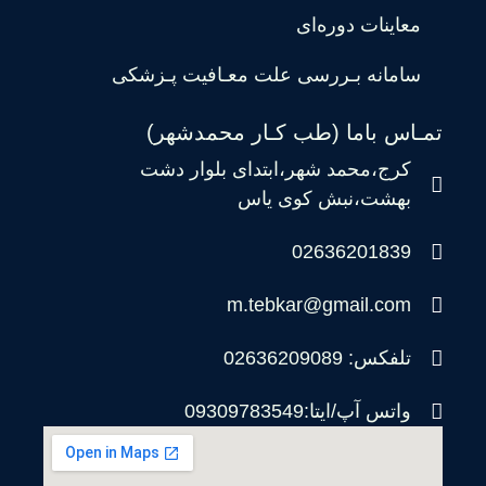
معاینات دوره‌ای
سامانه بـررسی علت معـافیت پـزشکی
تمـاس باما (طب کـار محمدشهر)
کرج،محمد شهر،ابتدای بلوار دشت
بهشت،نبش کوی یاس
02636201839
m.tebkar@gmail.com
تلفکس: 02636209089
واتس آپ/ایتا:09309783549