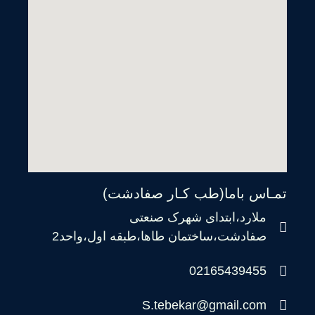
تمـاس باما(طب کـار صفادشت)
ملارد،ابتدای شهرک صنعتی
صفادشت،ساختمان طاها،طبقه اول،واحد2
02165439455
S.tebekar@gmail.com