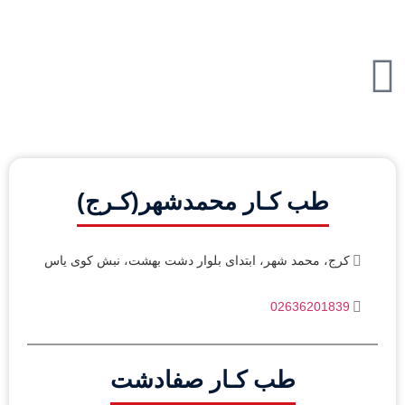
طب کـار محمدشهر(کـرج)
کرج، محمد شهر، ابتدای بلوار دشت بهشت، نبش کوی یاس
02636201839
طب کـار صفادشت