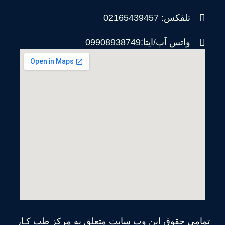
تلفکس: 02165439457
واتس آپ/ایتا:09908938749
تمامی حقوق این وب سایت متعلق به مرکز طب کـار