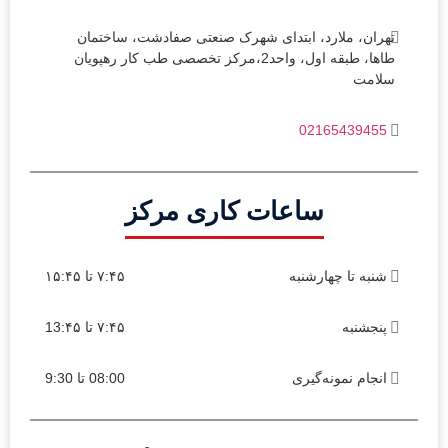
تهران، ملارد، ابتدای شهرک صنعتی صفادشت، ساختمان
طاها، طبقه اول، واحد2،مرکز تخصصی طب کار رهپویان
سلامت
02165439455
ساعات کاری مرکز
شنبه تا چهارشنبه
۷:۴۵ تا ۱۵:۴۵
پنجشنبه
۷:۴۵ تا 13:۴۵
انجام نمونه‌گیری
08:00 تا 9:30