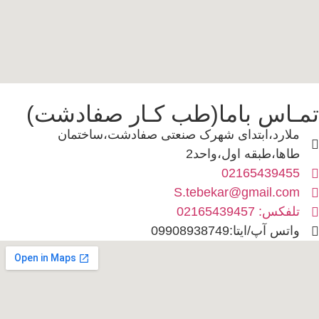
تمـاس باما(طب کـار صفادشت)
ملارد،ابتدای شهرک صنعتی صفادشت،ساختمان
طاها،طبقه اول،واحد2
02165439455
S.tebekar@gmail.com
تلفکس: 02165439457
واتس آپ/ایتا:09908938749