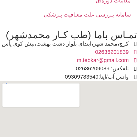
معاینات دوره‌ای
سامانه بـررسی علت معـافیت پـزشکی
تمـاس باما (طب کـار محمدشهر)
کرج،محمد شهر،ابتدای بلوار دشت بهشت،نبش کوی یاس
02636201839
m.tebkar@gmail.com
تلفکس: 02636209089
واتس آپ/ایتا:09309783549