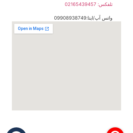
تلفکس: 02165439457
واتس آپ/ایتا:09908938749
تمامی حقوق این وب سایت متعلق به مرکز طب کـار
محمدشهر می‌ باشد.