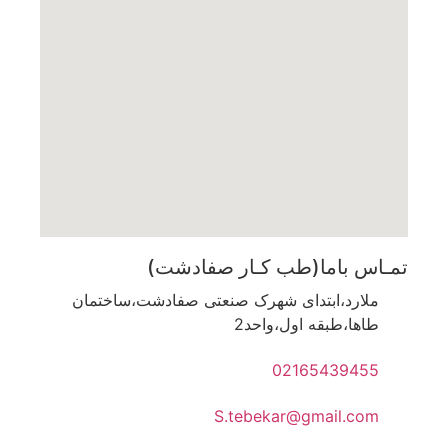
تمـاس باما(طب کـار صفادشت)
ملارد،ابتدای شهرک صنعتی صفادشت،ساختمان
طاها،طبقه اول،واحد2
02165439455
S.tebekar@gmail.com