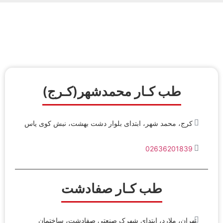
درباره ما
تماس با ما
دریافت نوبت
خدمات مرکز
صفحه اصلی
سئوالات متداول
هزینه آزمایش طب کار
طب کـار محمدشهر(کـرج)
کرج، محمد شهر، ابتدای بلوار دشت بهشت، نبش کوی یاس
02636201839
طب کـار صفادشت
تهران، ملارد، ابتدای شهرک صنعتی صفادشت، ساختمان