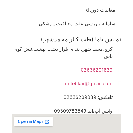
معاینات دوره‌ای
سامانه بـررسی علت معـافیت پـزشکی
تمـاس باما (طب کـار محمدشهر)
کرج،محمد شهر،ابتدای بلوار دشت بهشت،نبش کوی
یاس
02636201839
m.tebkar@gmail.com
تلفکس: 02636209089
واتس آپ/ایتا:09309783549