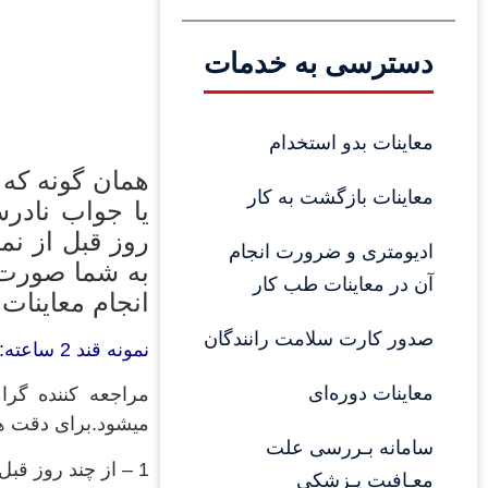
دسترسی به خدمات
معاینات بدو استخدام
همان گونه که
معاینات بازگشت به کار
یا جواب نادر
روز قبل از نم
ادیومتری و ضرورت انجام 
به شما صورت پ
آن در معاینات طب کار
انجام معاینات
صدور کارت سلامت رانندگان
نمونه قند 2 ساعته:
معاینات دوره‌ای
مراجعه کننده گرا
میشود.برای دقت هر
سامانه بـررسی علت 
1 – از چند روز قبل از انجام این تست، رژیم پر از قند استفاده کنید (در حدود 150 گرم در روز).
معـافیت پـزشکی