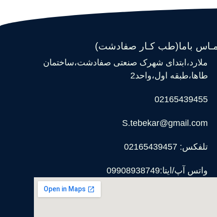
مـاس باما(طب کـار صفادشت)
ملارد،ابتدای شهرک صنعتی صفادشت،ساختمان
طاها،طبقه اول،واحد2
02165439455
S.tebekar@gmail.com
تلفکس: 02165439457
واتس آپ/ایتا:09908938749