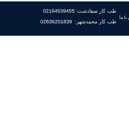
طب کار صفادشت:
02164539455
با ما
طب کار محمدشهر:
02636201839