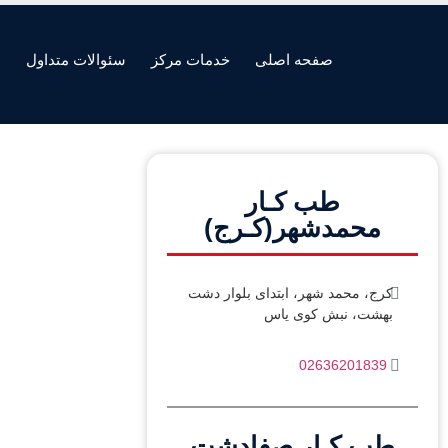
صفحه اصلی
خدمات مرکز
سئوالات متداول
ه
طب کـار
محمدشهر(کـرج)
کرج، محمد شهر، ابتدای بلوار دشت
بهشت، نبش کوی یاس
02636201839
طب کـار صفادشت