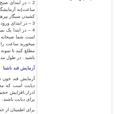
ساعت)به آزمایشگاه
کشیدن سیگار بپرهیز
3 – در ابتدای ورود چند دقیقه راحت روی صندلی بنشینید تا اثرات حرکات بدنی روی شما به حد اقل برسد.
4 – در ابتدا یک 
است شما صبحانه را
مطلع کنید تا نمون
باشید . در طول مد
آزمایش قند ناشتا
آزمایش قند خون نا
دیابت است که معم
ادرار،افزایش حجم
برای دیابت باشند.
برای اطمینان از ح