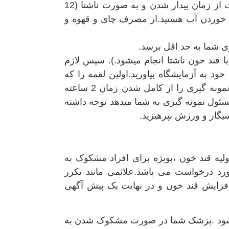
2 – در ابتدای صبح (قبل از ساعت 10 صبح )و قبل از گذشت بیش از یک ساعت از زمان بیدار شدن و به صورت ناشتا (12
به خوردن آب هستید.از مصرف چای و قهوه و
با قند خون ناشتا انجام میشود.). سپس لازم
د به آزمایشگاه بیاورید.اولین لقمه را که
میخورید ساعت را یادداشت کرده و دقیقا بعد از سپری شدن 2 ساعت مسئول نمونه گیری را از کامل شدن زمان 2 ساعته
ئول نمونه گیری به شما میدهد توجه داشته
یگار و ورزش بپرهیزید.
لیه قند خون ،بویژه برای افراد مشکوک به
ورد درخواست می باشد.علائمی مانند تکرر
فزایش قند خون و در نهایت یک پیش آگهی
جام شود .پزشک شما در صورت مشکوک شدن به