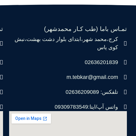
تمـاس باما (طب کـار محمدشهر)
ت
کرج،محمد شهر،ابتدای بلوار دشت بهشت،نبش
کوی یاس
02636201839
m.tebkar@gmail.com
تلفکس: 02636209089
واتس آپ/ایتا:09309783549