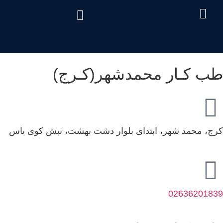
درباره ما
تماس با ما
دریافت نوبت
خدمات مرکز
صفحه اصلی
سئوالات متداول
هزینه آزمایش طب کار
طب کـار محمدشهر(کـرج)
کرج، محمد شهر، ابتدای بلوار دشت بهشت، نبش کوی یاس
02636201839