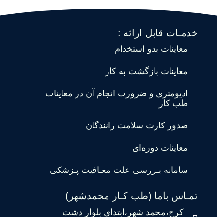
خدمـات قابل ارائه :
معاینات بدو استخدام
معاینات بازگشت به کار
ادیومتری و ضرورت انجام آن در معاینات
طب کار
صدور کارت سلامت رانندگان
معاینات دوره‌ای
سامانه بـررسی علت معـافیت پـزشکی
تمـاس باما (طب کـار محمدشهر)
کرج،محمد شهر،ابتدای بلوار دشت