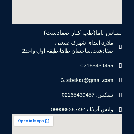
تمـاس باما(طب کـار صفادشت)
ملارد،ابتدای شهرک صنعتی
صفادشت،ساختمان طاها،طبقه اول،واحد2
02165439455
S.tebekar@gmail.com
تلفکس: 02165439457
واتس آپ/ایتا:09908938749