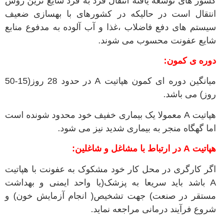
کشور های توسعه یافته انتقال فرد به فرد شایع ترین روش
انتقال است در حالیکه در کشورهای با بهسازی ضعیف
سیستم های دفع فاضلاب ،غذا و آب آلوده به مدفوع منابع
شایع عفونت محسوب می شوند.
دوره ی کمون:
میانگین دوره ای کمون هپاتیت A در حدود 28 روز(15-50
روز) می باشد.
هپاتیت A معمولا یک بیماری خفیف خود محدود شونده است
اما گهگاه منجر به بیماری شدید نیز می شود.
هپاتیت A در ارتباط با مشاغل و شاغلین:
اگر کارگری در محل کار خود مشکوک به عفونت با هپاتیت
A باشد باید سریعا به پزشک(یا واحد ایمنی و بهداشت
مستقر در صنعت) جهت تشخیص( انجام آزمایش خون) و
شروع فرآیند درمانی مراجعه نماید.