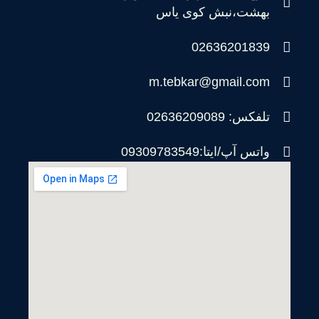
بهشت،نبش کوی یاس
02636201839
m.tebkar@gmail.com
تلفکس: 02636209089
واتس آپ/ایتا:09309783549