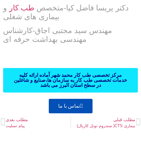
دکتر پریسا فاضل کیا-متخصص
طب کار
و
بیماری های شغلی
مهندس سید مجتبی اجاق-کارشناس
مهندسی بهداشت حرفه ای
مرکز تخصصی طب کار محمد شهر آماده ارائه کلیه
خدمات تخصصی طب کار به سازمان ها،صنایع و شاغلین
در سطح استان البرز می باشد
تماس با ما
مطلب قبلی
مطلب بعدی
بیماری CTS( سندروم تونل کارپال)
پیام تسلیت