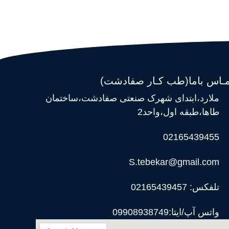
مـاس باما(طب کـار صفادشت)
ملارد،ابتدای شهرک صنعتی صفادشت،ساختمان
طاها،طبقه اول،واحد2
02165439455
S.tebekar@gmail.com
تلفکس: 02165439457
واتس آپ/ایتا:09908938749