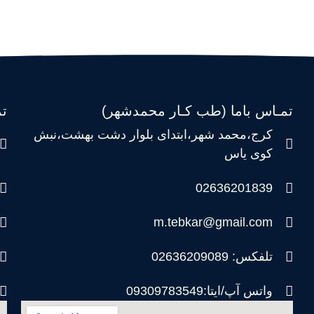
تمـاس باما (طب کـار محمدشهر)
ت
کرج،محمد شهر،ابتدای بلوار دشت بهشت،نبش
کوی یاس
02636201839
m.tebkar@gmail.com
تلفکس: 02636209089
واتس آپ/ایتا:09309783549