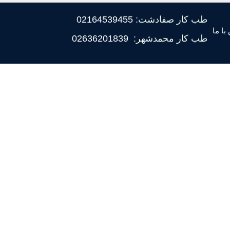
طب کار صفادشت:
02164539455
با ما
طب کار محمدشهر:
02636201839