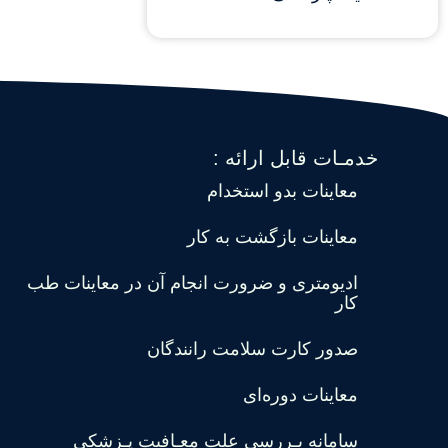
خدمـات قابل ارائه :
معاینات بدو استخدام
معاینات بازگشت به کار
ادیومتری و ضرورت انجام آن در معاینات طب
کار
صدور کارت سلامت رانندگان
معاینات دوره‌ای
سامانه بـررسی علت معـافیت پـزشکی