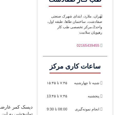
تهران، ملارد، ابتدای شهرک صنعتی
صفادشت، ساختمان طاها، طبقه اول،
واحد2،مرکز تخصصی طب کار
رهپویان سلامت
02165439455
ساعات کاری مرکز
شنبه تا چهارشنبه
۷:۴۵ تا ۱۵:۴۵
پنجشنبه
۷:۴۵ تا 13:۴۵
دیسک کمر عارضه 
انجام نمونه‌گیری
08:00 تا 9:30
توانبخشی به این 