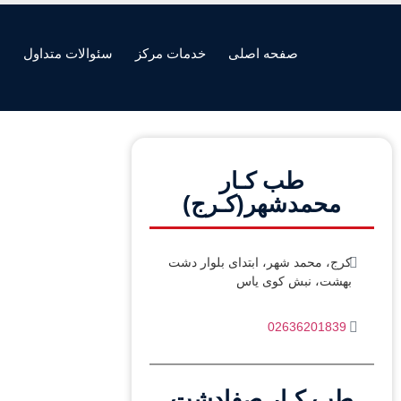
صفحه اصلی
خدمات مرکز
سئوالات متداول
ه
طب کـار
محمدشهر(کـرج)
کرج، محمد شهر، ابتدای بلوار دشت
بهشت، نبش کوی یاس
02636201839
طب کـار صفادشت