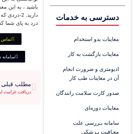
دسترسی به خدمات
درد به پای شما کشیده شود. 5-پاهای شما ضعیف می شود 6-پاهای
معاینات بدو استخدام
تماس 
معاینات بازگشت به کار
سامانه ن
ادیومتری و ضرورت انجام 
آن در معاینات طب کار
مطلب قبلی
دریافت غرامت ایا
صدور کارت سلامت رانندگان
معاینات دوره‌ای
سامانه بـررسی علت 
معـافیت پـزشکی