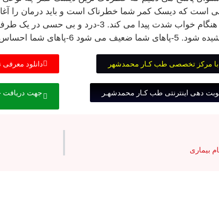
 شما احساس گزگز و سوزن سوزن شدن دارد
با مرکز تخصصی طب کـار محمدشهر
دانلود معرفی 
وبت دهی اینترنتی طب کـار محمدشهـر
جهت دریافت خد
م بیماری