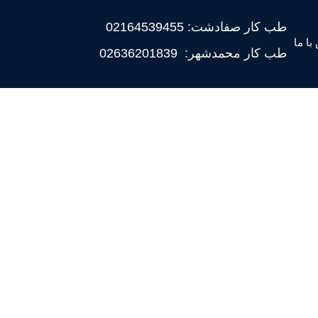
طب کار صفادشت:
02164539455
با ما
طب کار محمدشهر:
02636201839