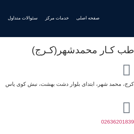
صفحه اصلی
خدمات مرکز
سئوالات متداول
ه
طب کـار محمدشهر(کـرج)
کرج، محمد شهر، ابتدای بلوار دشت بهشت، نبش کوی یاس
02636201839