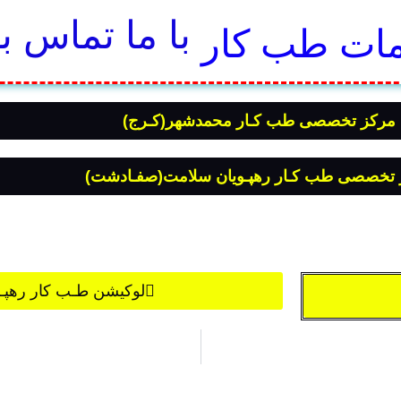
با ما تماس ب
ات طب کار
 مرکز تخصصی طب کـار محمدشهر(کـرج)
ز تخصصی طب کـار رهپـویان سلامت(صفـادشت)
لوکیشن طـب کار رهپـ