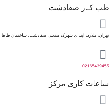
طب کـار صفادشت
تهران، ملارد، ابتدای شهرک صنعتی صفادشت، ساختمان طاها، طبقه اول، واحد2،مرکز تخصصی
02165439455
ساعات کاری مرکز