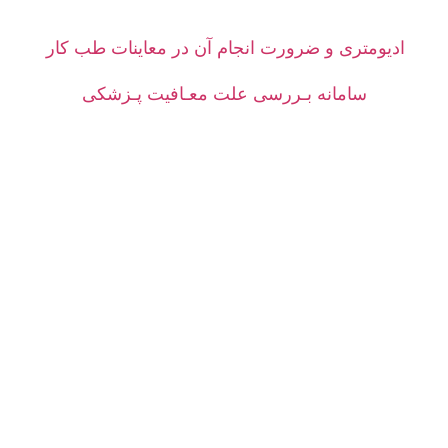
ادیومتری و ضرورت انجام آن در معاینات طب کار
سامانه بـررسی علت معـافیت پـزشکی