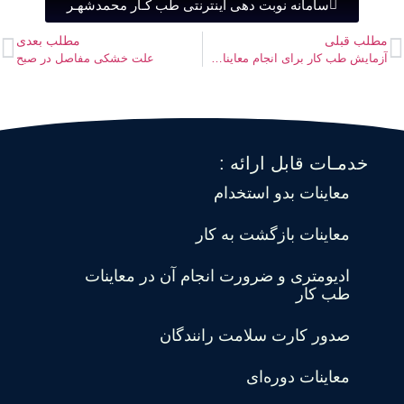
سامانه نوبت دهی اینترنتی طب کـار محمدشهـر
مطلب قبلی
مطلب بعدی
آزمایش طب کار برای انجام معاینات ویژه کارمندان
علت خشکی مفاصل در صبح
خدمـات قابل ارائه :
معاینات بدو استخدام
معاینات بازگشت به کار
ادیومتری و ضرورت انجام آن در معاینات
طب کار
صدور کارت سلامت رانندگان
معاینات دوره‌ای