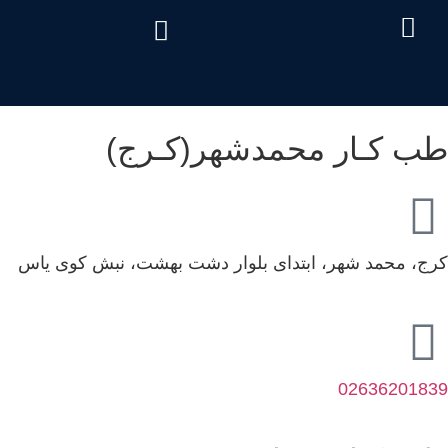
درباره ما
تماس با ما
دریافت نوبت
خدمات مرکز
صفحه اصلی
سئوالات متداول
هزینه آزمایش طب کار
طب کـار محمدشهر(کـرج)
کرج، محمد شهر، ابتدای بلوار دشت بهشت، نبش کوی یاس
02636201839