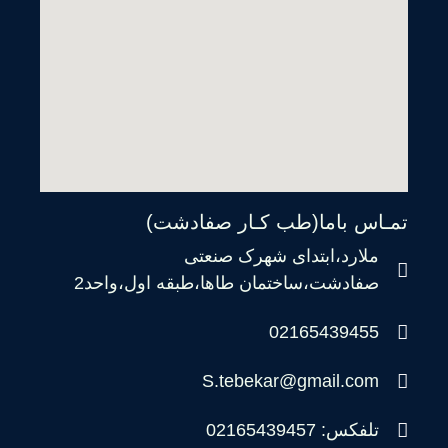
تمـاس باما(طب کـار صفادشت)
ملارد،ابتدای شهرک صنعتی
صفادشت،ساختمان طاها،طبقه اول،واحد2
02165439455
S.tebekar@gmail.com
تلفکس: 02165439457