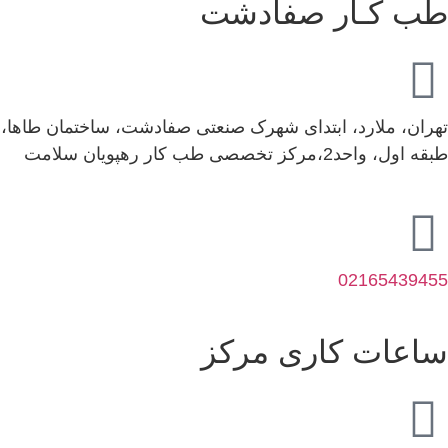
طب کـار صفادشت
تهران، ملارد، ابتدای شهرک صنعتی صفادشت، ساختمان طاها،
طبقه اول، واحد2،مرکز تخصصی طب کار رهپویان سلامت
02165439455
ساعات کاری مرکز