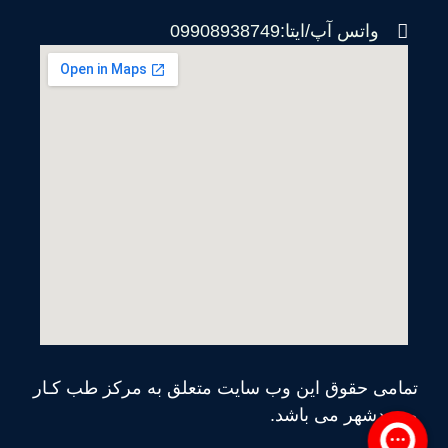
واتس آپ/ایتا:09908938749
تمامی حقوق این وب سایت متعلق به مرکز طب کـار
محمدشهر می‌ باشد.