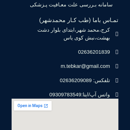
سامانه بـررسی علت معـافیت پـزشکی
تمـاس باما (طب کـار محمدشهر)
کرج،محمد شهر،ابتدای بلوار دشت
بهشت،نبش کوی یاس
02636201839
m.tebkar@gmail.com
تلفکس: 02636209089
واتس آپ/ایتا:09309783549