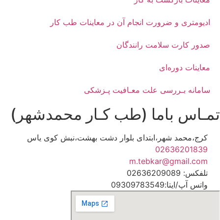
ادیومتری و ضرورت انجام آن در معاینات طب کار
صدور کارت سلامت رانندگان
معاینات دوره‌ای
سامانه بـررسی علت معـافیت پـزشکی
مـاس باما (طب کـار محمدشهر)
کرج،محمد شهر،ابتدای بلوار دشت بهشت،نبش کوی یاس
02636201839
m.tebkar@gmail.com
تلفکس: 02636209089
واتس آپ/ایتا:09309783549