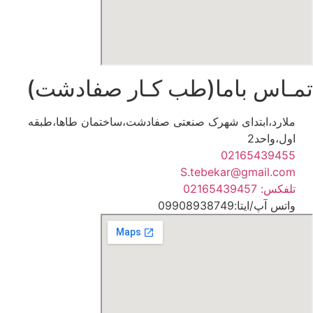
مـاس باما(طب کـار صفادشت)
ملارد،ابتدای شهرک صنعتی صفادشت،ساختمان طاها،طبقه
اول،واحد2
02165439455
S.tebekar@gmail.com
تلفکس: 02165439457
واتس آپ/ایتا:09908938749