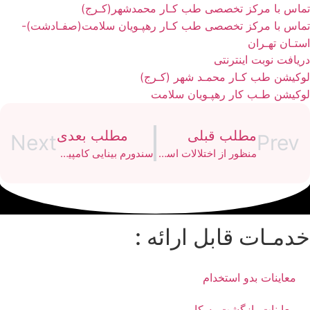
اس با مرکز تخصصی طب کـار محمدشهر(کـرج)
اس با مرکز تخصصی طب کـار رهپـویان سلامت(صفـادشت)-
تـان تهـران
یافت نوبت اینترنتی
کیشن طب کـار محمـد شهر (کـرج)
کیشن طـب کار رهپـویان سلامت
مطلب قبلی
مطلب بعدی
Next
Prev
منظور از اختلالات اسکلتی عضلانی چیست؟
سندورم بینایی کامپیوتر(بخش دوم)
دمـات قابل ارائه :
معاینات بدو استخدام
معاینات بازگشت به کار