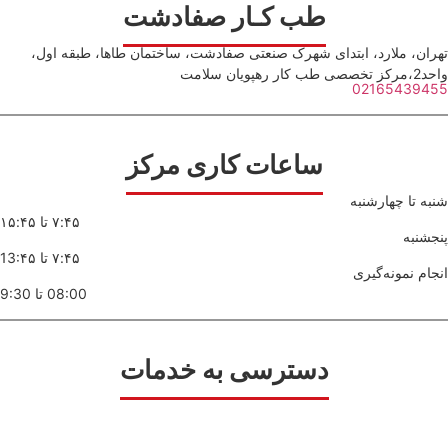
طب کـار صفادشت
ران، ملارد، ابتدای شهرک صنعتی صفادشت، ساختمان طاها، طبقه اول،
ب کار رهپویان سلامت
021654394
ساعات کاری مرکز
ه تا چهارشنبه
۷:۴۵ تا ۱۵:۴۵
شنبه
۷:۴۵ تا 13:۴۵
ام نمونه‌گیری
08:00 تا 9:30
دسترسی به خدمات