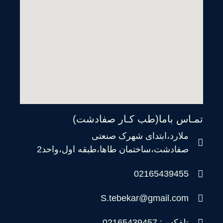
تمـاس باما(طب کـار صفادشت)
ملارد،ابتدای شهرک صنعتی
صفادشت،ساختمان طاها،طبقه اول،واحد2
02165439455
S.tebekar@gmail.com
تلفکس: 02165439457