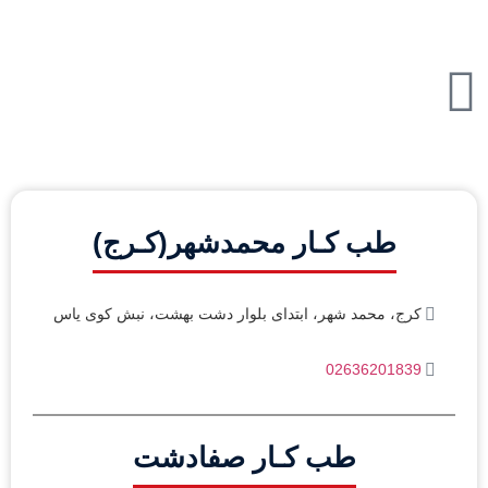
طب کـار محمدشهر(کـرج)
کرج، محمد شهر، ابتدای بلوار دشت بهشت، نبش کوی یاس
02636201839
طب کـار صفادشت