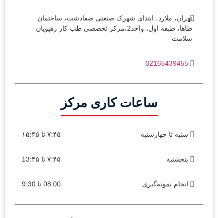
تهران، ملارد، ابتدای شهرک صنعتی صفادشت، ساختمان
طاها، طبقه اول، واحد2،مرکز تخصصی طب کار رهپویان
سلامت
02165439455
ساعات کاری مرکز
شنبه تا چهارشنبه
۷:۴۵ تا ۱۵:۴۵
پنجشنبه
۷:۴۵ تا 13:۴۵
انجام نمونه‌گیری
08:00 تا 9:30