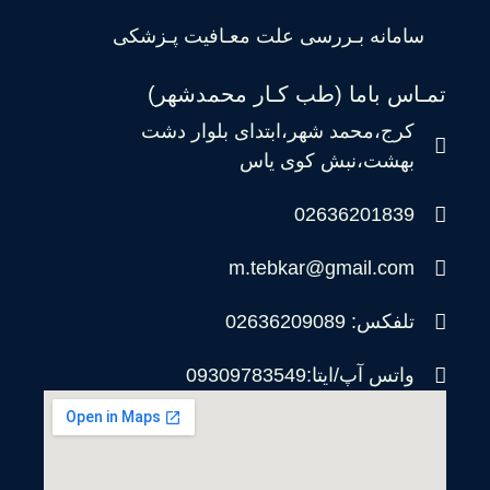
سامانه بـررسی علت معـافیت پـزشکی
تمـاس باما (طب کـار محمدشهر)
کرج،محمد شهر،ابتدای بلوار دشت
بهشت،نبش کوی یاس
02636201839
m.tebkar@gmail.com
تلفکس: 02636209089
واتس آپ/ایتا:09309783549