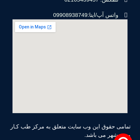
واتس آپ/ایتا:09908938749
تمامی حقوق این وب سایت متعلق به مرکز طب کـار
محمدشهر می‌ باشد.