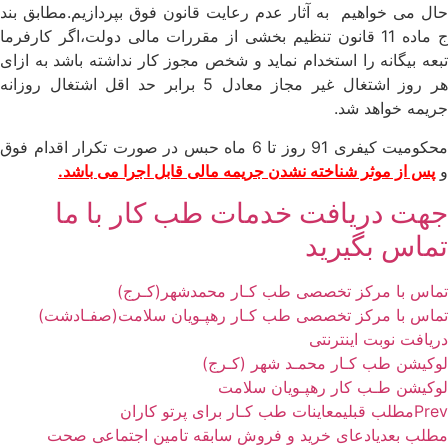
حال می خواهیم به آثار عدم رعایت قانون فوق بپردازیم.مطابق بند
ج ماده 11 قانون تنظیم بخشی از مقررات مالی دولت،اگر کارفرما
تبعه بیگانه را استخدام نماید و شخص مجوز کار نداشته باشد به ازای
هر روز اشتغال غیر مجاز معادل 5 برابر حد اقل اشتغال روزانه
جریمه خواهد شد.
محکومیت کیفری 91 روز تا 6 ماه حبس در صورت تکرار اقدام فوق
و
پس از موثر شناخته نشدن جریمه مالی قابل اجرا می باشد.
جهت دریافت خدمات طب کار
با ما
تماس بگیرید
تماس با مرکز تخصصی طب کـار محمدشهر(کـرج)
تماس با مرکز تخصصی طب کـار رهپـویان سلامت(صفـادشت)
دریافت نوبت اینترنتی
لوکیشن طب کـار محمـد شهر (کـرج)
لوکیشن طـب کار رهپـویان سلامت
Prev
مطلب قبلی
معاینات طب کـار برای پرتو کاران
مطلب بعدی
ادعای خرید و فروش سابقه تامین اجتماعی صحت