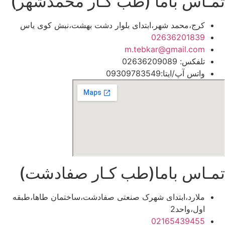
تمـاس باما (طب کـار محمدشهر)
کرج،محمد شهر،ابتدای بلوار دشت بهشت،نبش کوی یاس
02636201839
m.tebkar@gmail.com
تلفکس: 02636209089
واتس آپ/ایتا:09309783549
تمـاس باما(طب کـار صفادشت)
ملارد،ابتدای شهرک صنعتی صفادشت،ساختمان طاها،طبقه
اول،واحد2
02165439455