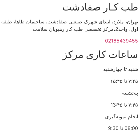
طب کـار صفادشت
تهران، ملارد، ابتدای شهرک صنعتی صفادشت، ساختمان طاها، طبقه
اول، واحد2،مرکز تخصصی طب کار رهپویان سلامت
02165439455
ساعات کاری مرکز
شنبه تا چهارشنبه
۷:۴۵ تا ۱۵:۴۵
پنجشنبه
۷:۴۵ تا 13:۴۵
انجام نمونه‌گیری
08:00 تا 9:30