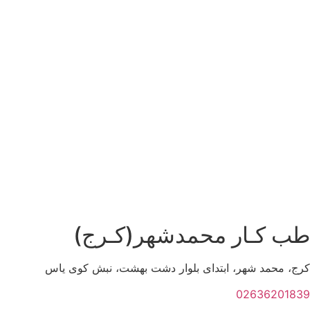
طب کـار محمدشهر(کـرج)
کرج، محمد شهر، ابتدای بلوار دشت بهشت، نبش کوی یاس
02636201839