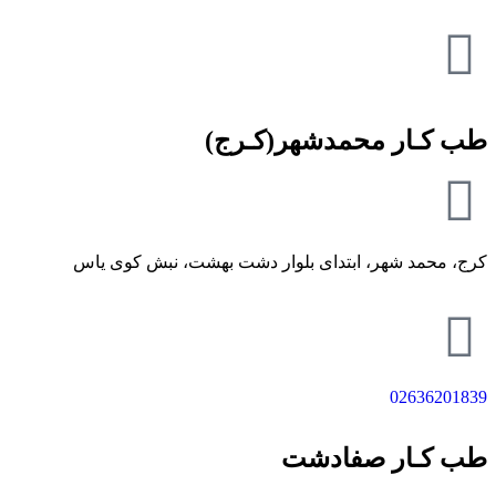
طب کـار محمدشهر(کـرج)
کرج، محمد شهر، ابتدای بلوار دشت بهشت، نبش کوی یاس
02636201839
طب کـار صفادشت