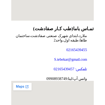
تمـاس باما(طب کـار صفادشت)
ملارد،ابتدای شهرک صنعتی صفادشت،ساختمان
طاها،طبقه اول،واحد2
02165439455
S.tebekar@gmail.com
تلفکس: 02165439457
واتس آپ/ایتا:09908938749