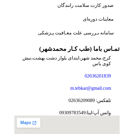
صدور کارت سلامت رانندگان
معاینات دوره‌ای
سامانه بـررسی علت معـافیت پـزشکی
تمـاس باما (طب کـار محمدشهر)
کرج،محمد شهر،ابتدای بلوار دشت بهشت،نبش
کوی یاس
02636201839
m.tebkar@gmail.com
تلفکس: 02636209089
واتس آپ/ایتا:09309783549