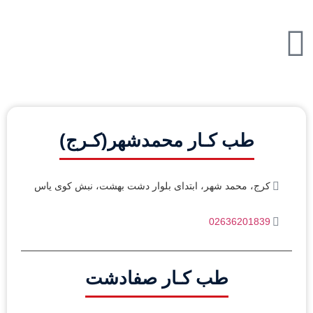
طب کـار محمدشهر(کـرج)
کرج، محمد شهر، ابتدای بلوار دشت بهشت، نبش کوی یاس
02636201839
طب کـار صفادشت