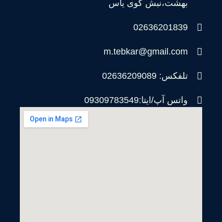
بهشت،نبش کوی یاس
02636201839
m.tebkar@gmail.com
تلفکس: 02636209089
واتس آپ/ایتا:09309783549