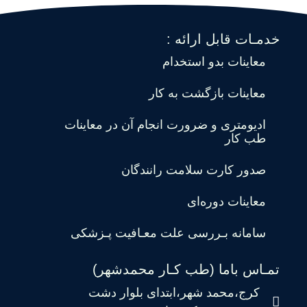
خدمـات قابل ارائه :
معاینات بدو استخدام
معاینات بازگشت به کار
ادیومتری و ضرورت انجام آن در معاینات
طب کار
صدور کارت سلامت رانندگان
معاینات دوره‌ای
سامانه بـررسی علت معـافیت پـزشکی
تمـاس باما (طب کـار محمدشهر)
کرج،محمد شهر،ابتدای بلوار دشت