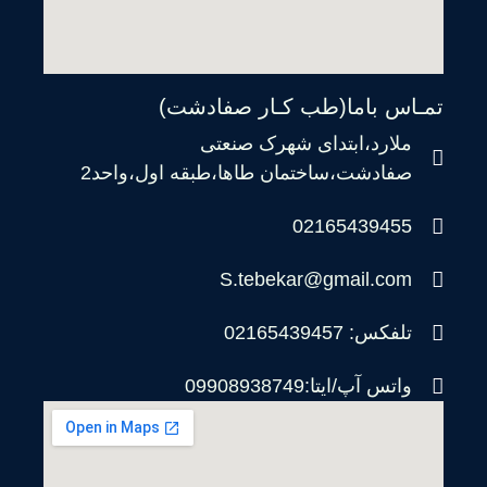
تمـاس باما(طب کـار صفادشت)
ملارد،ابتدای شهرک صنعتی
صفادشت،ساختمان طاها،طبقه اول،واحد2
02165439455
S.tebekar@gmail.com
تلفکس: 02165439457
واتس آپ/ایتا:09908938749