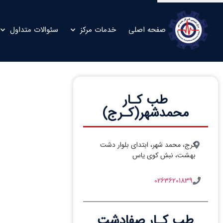
صفحه اصلی
خدمات مرکز
سئوالات متداول
طب کـار
محمدشهر(کـرج)
کرج، محمد شهر، ابتدای بلوار دشت
بهشت، نبش کوی یاس
02636201839
طب کـار صفادشت