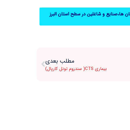
ها،صنایع و شاغلین در سطح استان البرز
مطلب بعدی
بیماری CTS( سندروم تونل کارپال)