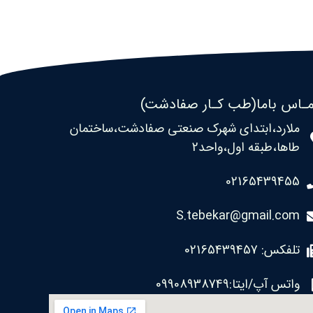
ـاس باما(طب کـار صفادشت)
ملارد،ابتدای شهرک صنعتی صفادشت،ساختمان
طاها،طبقه اول،واحد2
02165439455
S.tebekar@gmail.com
تلفکس: 02165439457
واتس آپ/ایتا:09908938749