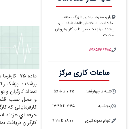
تهران، ملارد، ابتدای شهرک صنعتی
صفادشت، ساختمان طاها، طبقه اول،
واحد2،مرکز تخصصی طب کار رهپویان
سلامت
02165439455
ساعات کاری مرکز
ماده 75- 
پزشك يا پزشكيار ت
تعداد كارگران و نو
شنبه تا چهارشنبه
۷:۴۵ تا ۱۵:۴۵
و محل نصب قفسه 
پنجشنبه
۷:۴۵ تا 13:۴۵
كارفرماياني كه كا
انجام نمونه‌گیری
08:00 تا 9:30
كارگران دريافت نما