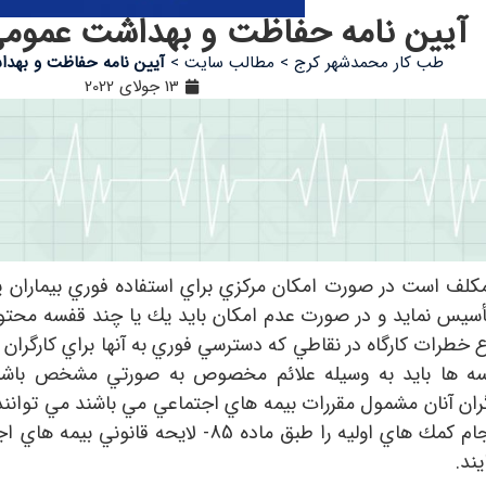
آيين نامه حفاظت و بهداشت عمومي 
طب کار محمدشهر کرج
>
مطالب سایت
>
آيين نامه حفاظت و بهدا
13 جولای 2022
كارفرما مكلف است در صورت امكان مركزي براي استفاده فوري بيما
أسيس نمايد و در صورت عدم امكان بايد يك يا چند قفسه محتوي
ع خطرات كارگاه در نقاطي كه دسترسي فوري به آنها براي كارگران 
ها بايد به وسيله علائم مخصوص به صورتي مشخص باشد كه
رگران آنان مشمول مقررات بيمه هاي اجتماعي مي باشند مي توانند
حرفه اي هزينه انجام كمك هاي اوليه را طبق ماد
يند.