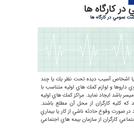
در كارگاه ها
شت عمومي در كارگاه ها
ران يا اشخاص آسيب ديده تحت نظر يك يا چند
 داروها و لوازم كمك هاي اوليه متناسب با
ميسر باشد ايجاد نمايد. مراكز كمك هاي اوليه
 كليه كارگران از محل آن مطلع باشند.
 در صورت وقوع حادثه ناشي از كار يا بيماري
ه 85- لايحه قانوني بيمه هاي اجتماعي كارگران از سازمان بيمه هاي اجتماعي