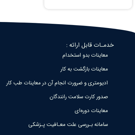
خدمـات قابل ارائه :
معاینات بدو استخدام
معاینات بازگشت به کار
ادیومتری و ضرورت انجام آن در معاینات طب کار
صدور کارت سلامت رانندگان
معاینات دوره‌ای
سامانه بـررسی علت معـافیت پـزشکی