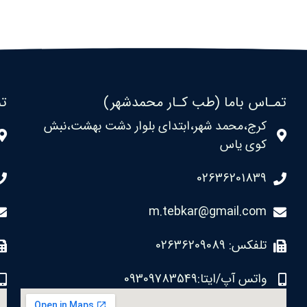
تمـاس باما (طب کـار محمدشهر)
تم
کرج،محمد شهر،ابتدای بلوار دشت بهشت،نبش
کوی یاس
02636201839
m.tebkar@gmail.com
تلفکس: 02636209089
واتس آپ/ایتا:09309783549