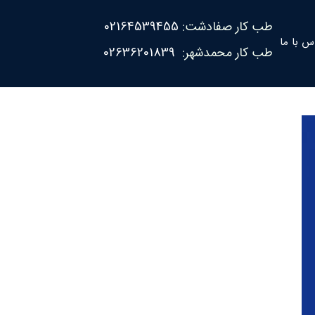
طب کار صفادشت:
02164539455
س با ما
طب کار محمدشهر:
02636201839